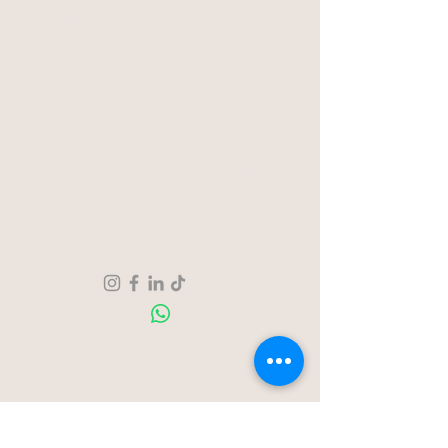
FAQ
Algemene voorwaarden
Privacy & Cookies
Een moment voor jezelf. Een creatie om
trots op te zijn.
Verzending & Retour
Over ons
Contact
Blog