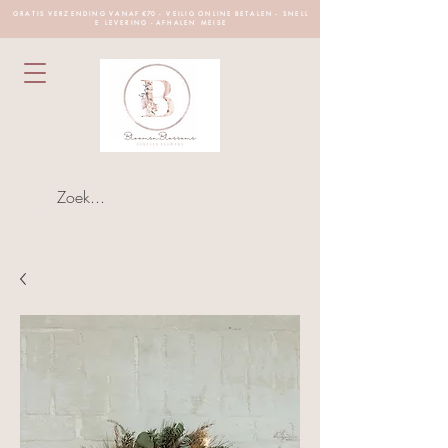
G R A T I S V E R Z E N D I N G V A N A F €70 - V E I L I G O N L I N E B E T A L E N - S N E L L
E L E V E R I N G - A F H A L E N M E I S E