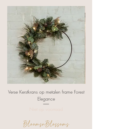
NIEUW
Verse Kerstkrans op metalen frame Forest
Kerstbal met naam ac
Elegance
Niet op voorraad
BloomsnBlossoms