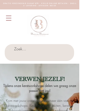
G R A T I S V E R Z E N D I N G V A N A F €70 - V E I L I G O N L I N E B E T A L E N - S N E L L
E L E V E R I N G - A F H A L E N M E I S E
VERWEN JEZELF!
Tijdens onze kerstworkshops delen we graag onze
passie met jou!
Kom met jouw creatieve vibes naar één van de
kerstworkshops: Kerstkrans voor buiten, kerstige
droogbloemenkrans, pampaskerstboom,