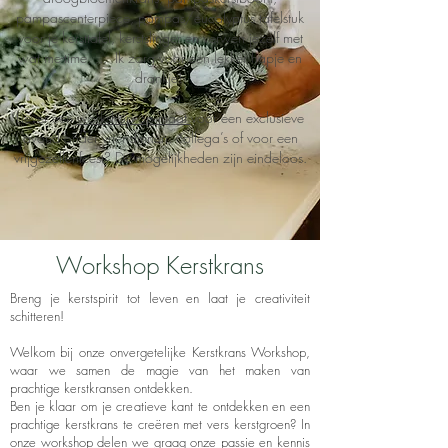
pampascenterpiece, pampas/eucalyptus tafelstuk
voor je kersttafel, kerstslinger en verwen jezelf met
wat me-time, ... Ik zorg voor een lekker hapje en
drankje!
Liever een
workshop op maat
voor een exclusieve
avond onder vriendinnen, collega’s of voor een
vrijgezellenfeest? De mogelijkheden zijn eindeloos.
Workshop Kerstkrans
Breng je kerstspirit tot leven en laat je creativiteit
schitteren!
Welkom bij onze onvergetelijke Kerstkrans Workshop,
waar we samen de magie van het maken van
prachtige kerstkransen ontdekken.
Ben je klaar om je creatieve kant te ontdekken en een
prachtige kerstkrans te creëren met vers kerstgroen? In
onze workshop delen we graag onze passie en kennis