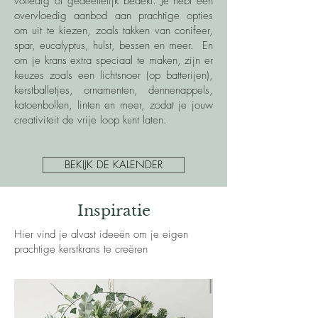
volledig of gedeeltelijk bedekt. Je hebt een
overvloedig aanbod aan prachtige opties
om uit te kiezen, zoals takken van conifeer,
spar, eucalyptus, hulst, bessen en meer. En
om je krans extra speciaal te maken, zijn er
keuzes zoals een lichtsnoer (op batterijen),
kerstballetjes, ornamenten, dennenappels,
katoenbollen, linten en meer, zodat je jouw
creativiteit de vrije loop kunt laten.
BEKIJK DE KALENDER
Inspiratie
Hier vind je alvast ideeën om je eigen
prachtige kerstkrans te creëren