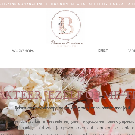
S V E R Z E N D I N G V A N A F €70 - V E I L I G O N L I N E B E T A L E N - S N E L L E L E V E R I N G - A F H A L E
KERST
WORKSHOPS
BED
AKTEER JEZELF OP ME-T
Tijdens onze workshops delen we graag onze passie met jou!
neels om je doopsuiker te presenteren, geef je graag een uniek gepers
welijk, communie,... Of zoek je gewoon een leuk item voor je interieur 
an is deze workshop houten naamkrans perfect voor jou. Ik zorg voor e