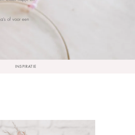
a’s of voor een
INSPIRATIE