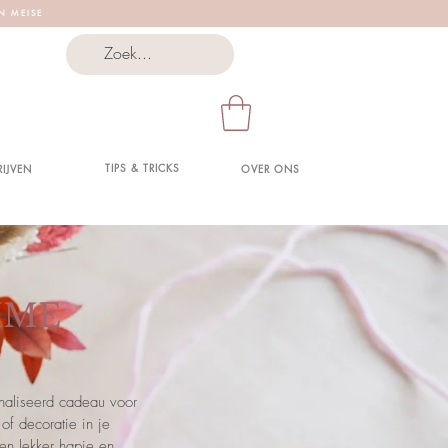
 N M E I S E
TIPS & TRICKS
RIJVEN
OVER ONS
IME
onaliseerd cadeau voor
of decoratie in je
en lekker hapje en