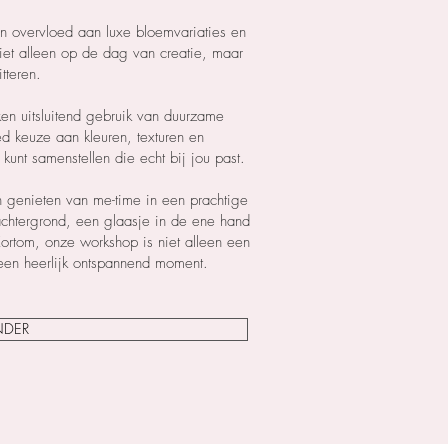
 overvloed aan luxe bloemvariaties en
 niet alleen op de dag van creatie, maar
tteren.
en uitsluitend gebruik van duurzame
d keuze aan kleuren, texturen en
kunt samenstellen die echt bij jou past.
n genieten van me-time in een prachtige
htergrond, een glaasje in de ene hand
ortom, onze workshop is niet alleen een
 een heerlijk ontspannend moment.
NDER