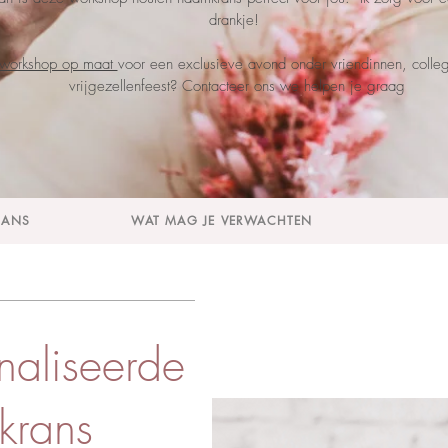
drankje!
workshop op maat
voor een exclusieve avond onder vriendinnen, colleg
vrijgezellenfeest? Contacteer ons we helpen je graag
RANS
WAT MAG JE VERWACHTEN
naliseerde
krans