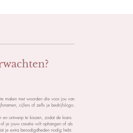
rwachten?
s te maken met woorden die voor jou van
namen, cijfers of zelfs je bedrijfslogo.
ur en ontwerp te kiezen, zodat de krans
en of je jouw creatie wilt ophangen of als
 dat je extra benodigdheden nodig hebt.