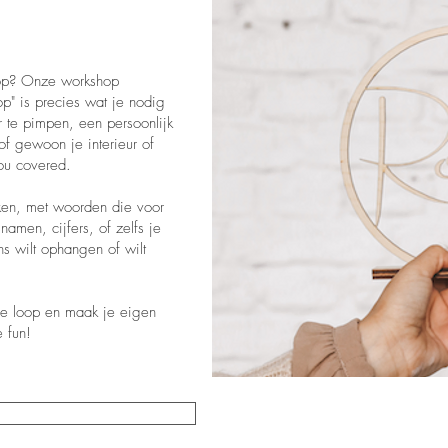
hop? Onze workshop
" is precies wat je nodig
 te pimpen, een persoonlijk
f gewoon je interieur of
ou covered.
aken, met woorden die voor
amen, cijfers, of zelfs je
ns wilt ophangen of wilt
ije loop en maak je eigen
 fun!