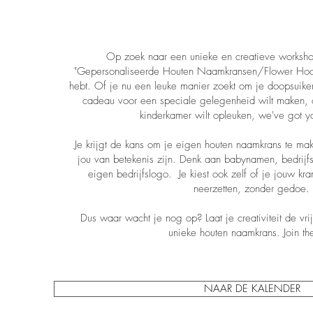
Op zoek naar een unieke en creatieve works
"Gepersonaliseerde Houten Naamkransen/Flower Hoop
hebt. Of je nu een leuke manier zoekt om je doopsuiker
cadeau voor een speciale gelegenheid wilt maken, o
kinderkamer wilt opleuken, we've got y
Je krijgt de kans om je eigen houten naamkrans te m
jou van betekenis zijn. Denk aan babynamen, bedrijfsn
eigen bedrijfslogo. Je kiest ook zelf of je jouw kra
neerzetten, zonder gedoe.
Dus waar wacht je nog op? Laat je creativiteit de vr
unieke houten naamkrans. Join the
NAAR DE KALENDER