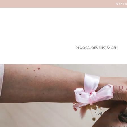
G R A T I 
DROOGBLOEMENKRANSEN
TR
Wil je iets origi
een feest, hu
kinderkamer d