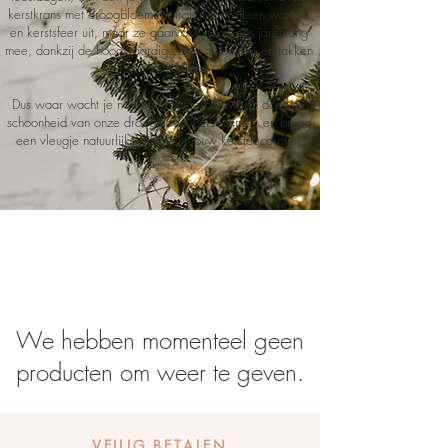
kerstkrans met droogbloemen stralen niet alleen warmte
en kerstsfeer uit, maar ze gaan ook nog eens jarenlang
mee, dankzij de hoogwaardige droogbloemen en takken
waaruit ze bestaan.
Dus waar wacht je nog op? Laat je betoveren door de
schoonheid van onze droogbloem kerstkransen en breng
een vleugje natuurlijke magie in jouw kerstdecoratie!
We hebben momenteel geen
producten om weer te geven.
VEILIG BETALEN