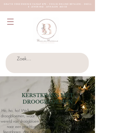
G R A T I S V E R Z E N D I N G V A N A F €70 - V E I L I G O N L I N E B E T A L E N - S N E L L
E L E V E R I N G - A F H A L E N M E I S E
KERSTKRANS MET
DROOGBLOEMEN
Ho, ho, ho! Welkom in ons hoekje van de kerstkrans met
droogbloemen, waar we je meenemen naar de magische
wereld van droogbloem kerstkransen. Als je op zoek bent
naar een prachtige, duurzame toevoeging voor de
feestdagen, dan ben je hier aan het juiste adres. Onze