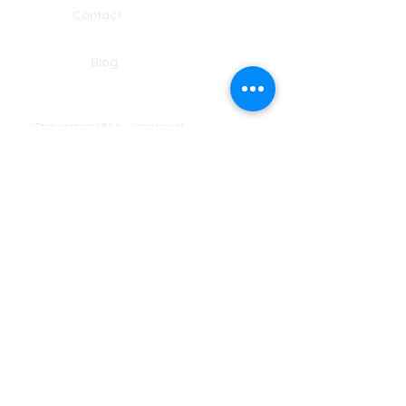
Contact
Blog
Stationstraat 50c - Londerzeel
Op Afspraak
0477-203323
hello@bloomsnblossoms.be
© 2025 BloomsnBlossoms. Alle rechten
voorbehouden.