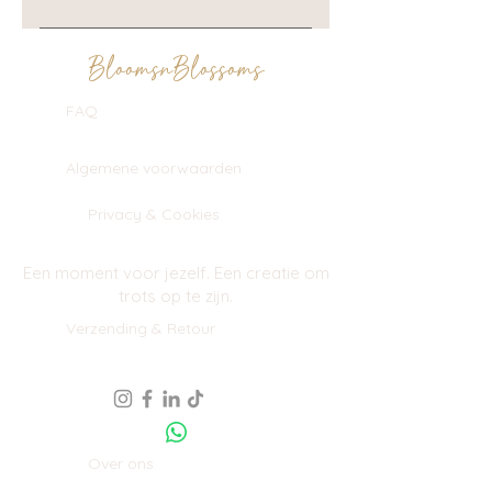
nodig? Je kan onze creaties ook komen
Yes! Je kan bij al onze creaties een
afhalen in ons atelier te Meise.
persoonlijke boodschap toevoegen.
BloomsnBlossoms
We kunnen die zelfs graveren in hout
FAQ
voor die extra personal touch!
Algemene voorwaarden
Privacy & Cookies
Een moment voor jezelf. Een creatie om
trots op te zijn.
Verzending & Retour
Over ons