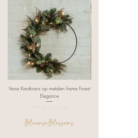
NIEUW
Verse Kerstkrans op metalen frame Forest
Kerstbal met naam ac
Elegance
Niet op voorraad
BloomsnBlossoms
FAQ