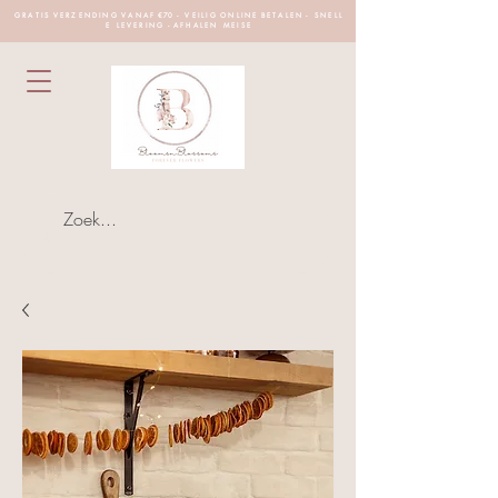
G R A T I S V E R Z E N D I N G V A N A F €70 - V E I L I G O N L I N E B E T A L E N - S N E L L
E L E V E R I N G - A F H A L E N M E I S E