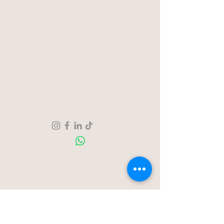
Algemene voorwaarden
Privacy & Cookies
Een moment voor jezelf. Een creatie om
trots op te zijn.
Verzending & Retour
Over ons
Contact
Blog