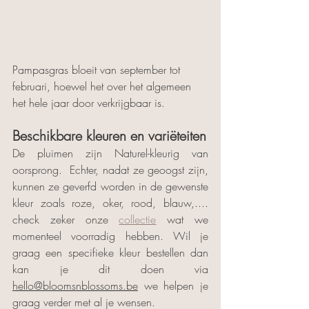
Pampasgras bloeit van september tot 
februari, hoewel het over het algemeen 
het hele jaar door verkrijgbaar is.
Beschikbare kleuren en variëteiten
De pluimen zijn Naturel-kleurig van 
oorsprong.  Echter, nadat ze geoogst zijn, 
kunnen ze geverfd worden in de gewenste 
kleur zoals roze, oker, rood, blauw,.... 
check zeker onze 
collectie
 wat we 
momenteel voorradig hebben. Wil je 
graag een specifieke kleur bestellen dan 
kan je dit doen via 
hello@bloomsnblossoms.be
 we helpen je 
graag verder met al je wensen. 