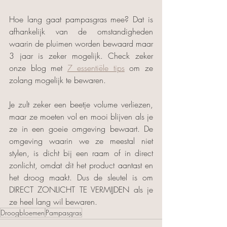
Hoe lang gaat pampasgras mee? Dat is 
afhankelijk van de omstandigheden 
waarin de pluimen worden bewaard maar 
3 jaar is zeker mogelijk. Check zeker 
onze blog met 
7 essentiële tips
 om ze 
zolang mogelijk te bewaren.
Je zult zeker een beetje volume verliezen, 
maar ze moeten vol en mooi blijven als je 
ze in een goeie omgeving bewaart. De 
omgeving waarin we ze meestal niet 
stylen, is dicht bij een raam of in direct 
zonlicht, omdat dit het product aantast en 
het droog maakt. Dus de sleutel is om 
DIRECT ZONLICHT TE VERMIJDEN als je 
ze heel lang wil bewaren.  
Droogbloemen
Pampasgras