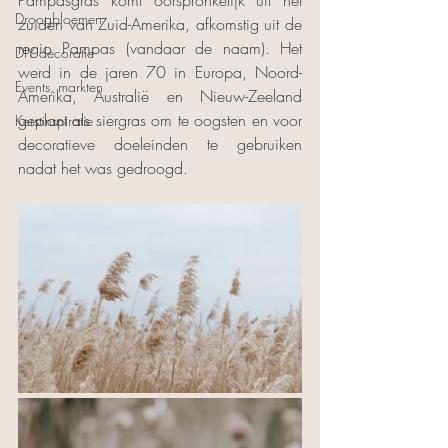
Droogbloemen
zuiden van Zuid-Amerika, afkomstig uit de 
regio Pampas (vandaar de naam). Het 
DIY decoratie
werd in de jaren 70 in Europa, Noord-
Events, markten
Amerika, Australië en Nieuw-Zeeland 
geplant als siergras om te oogsten en voor 
Kerstinspiratie
decoratieve doeleinden te gebruiken 
nadat het was gedroogd.