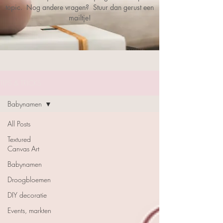
topic. Nog andere vragen? Stuur dan gerust een
mailtje!
TIPS & TRICKS
Babynamen
All Posts
Textured
Canvas Art
Babynamen
Droogbloemen
DIY decoratie
Events, markten