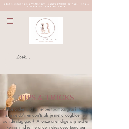
G R A T I S V E R Z E N D I N G V A N A F €70 - V E I L I G O N L I N E B E T A L E N - S N E L L
E L E V E R I N G - A F H A L E N M E I S E
TIPS & TRICKS
Hoe onderhoud je het best pampasgras? Wat
zijn de do's en
don'ts als je met droogbloemen
aan de slag gaat? Al onze oneindige wijsheid en
kennis vind je hieronder netjes gesorteerd per