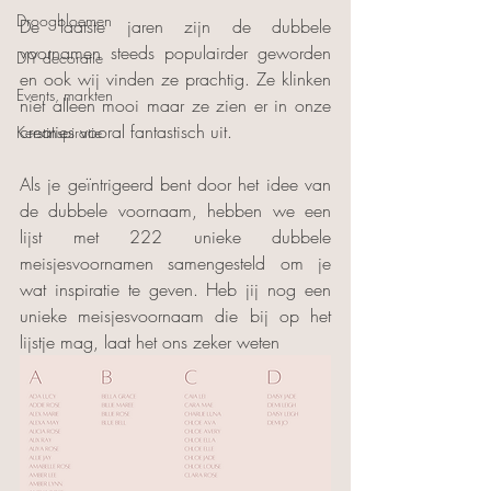
Droogbloemen
De laatste jaren zijn de dubbele 
voornamen steeds populairder geworden 
DIY decoratie
en ook wij vinden ze prachtig. Ze klinken 
Events, markten
niet alleen mooi maar ze zien er in onze 
creaties vooral fantastisch uit. 
Kerstinspiratie
Als je geïntrigeerd bent door het idee van 
de dubbele voornaam, hebben we een 
lijst met 222 unieke dubbele 
meisjesvoornamen samengesteld om je 
wat inspiratie te geven. Heb jij nog een 
unieke meisjesvoornaam die bij op het 
lijstje mag, laat het ons zeker weten