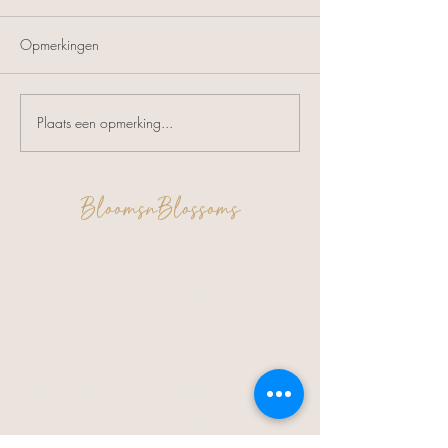
Opmerkingen
Plaats een opmerking...
BloomsnBlossoms
FAQ
Algemene voorwaarden
Privacy & Cookies
Een moment voor jezelf. Een creatie om
trots op te zijn.
Verzending & Retour