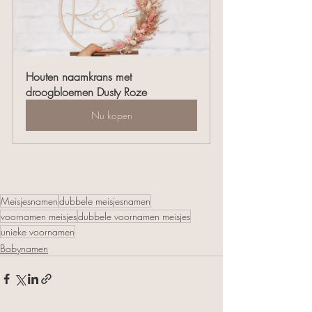
Houten naamkrans met 
droogbloemen Dusty Roze
Nu kopen
Meisjesnamen
dubbele meisjesnamen
voornamen meisjes
dubbele voornamen meisjes
unieke voornamen
Babynamen