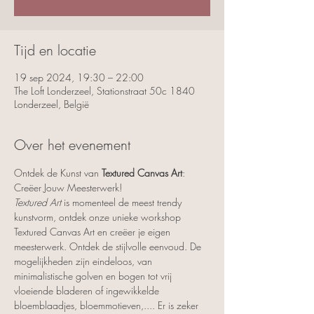
Tijd en locatie
19 sep 2024, 19:30 – 22:00
The Loft Londerzeel, Stationstraat 50c 1840
Londerzeel, België
Over het evenement
Ontdek de Kunst van 
Textured Canvas Art
: 
Creëer Jouw Meesterwerk!
Textured Art
 is momenteel de meest trendy 
kunstvorm, ontdek onze unieke workshop 
Textured Canvas Art en creëer je eigen 
meesterwerk. Ontdek de stijlvolle eenvoud. De 
mogelijkheden zijn eindeloos, van 
minimalistische golven en bogen tot vrij 
vloeiende bladeren of ingewikkelde 
bloemblaadjes, bloemmotieven,.... Er is zeker 