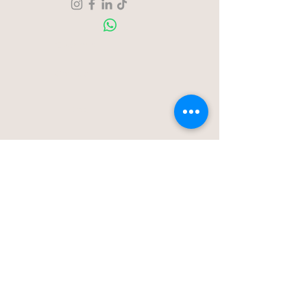
Over ons
Contact
Blog
Stationstraat 50c - Londerzeel
Op Afspraak
0477-203323
hello@bloomsnblossoms.be
© 2025 BloomsnBlossoms. Alle rechten
voorbehouden.