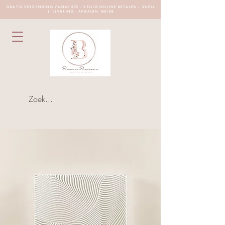
G R A T I S V E R Z E N D I N G V A N A F €70 - V E I L I G O N L I N E B E T A L E N - S N E L L
E L E V E R I N G - A F H A L E N M E I S E