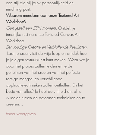
een stijl die bij jouw persoonlijkheid en 
inrichting past.
Waarom meedoen aan onze Textured Art 
Workshop?
Gun jezelf een ZEN moment
: Ontdek je 
innerlijke rust na onze Textured Canvas Art 
Workshop
Eenvoudige Creatie en Verbluffende Resultaten
: 
 Laat je creativiteit de vrije loop en ontdek hoe 
je je eigen textuurkunst kunt maken. Waar we je 
door het proces zullen leiden en je de 
geheimen van het creëren van het perfecte 
romige mengsel en verschillende 
applicatietechnieken zullen onthullen. En het 
beste van alles? Je hebt de vrijheid om af te 
wisselen tussen de getoonde technieken en te 
creëren…
Meer weergeven