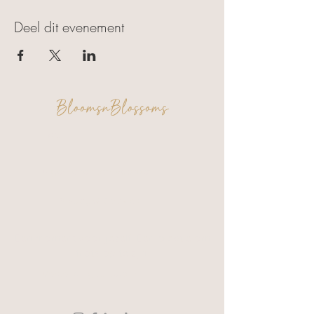
Deel dit evenement
BloomsnBlossoms
FAQ
Algemene voorwaarden
Privacy & Cookies
Een moment voor jezelf. Een creatie om
trots op te zijn.
Verzending & Retour