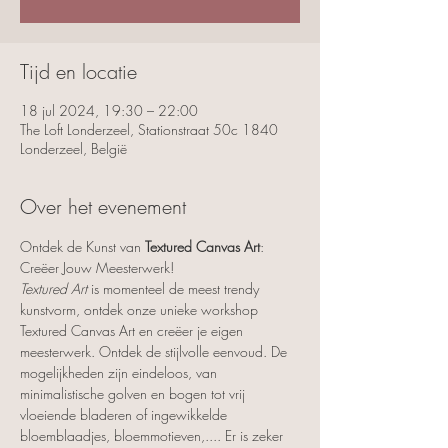
Tijd en locatie
18 jul 2024, 19:30 – 22:00
The Loft Londerzeel, Stationstraat 50c 1840
Londerzeel, België
Over het evenement
Ontdek de Kunst van 
Textured Canvas Art
: 
Creëer Jouw Meesterwerk!
Textured Art
 is momenteel de meest trendy 
kunstvorm, ontdek onze unieke workshop 
Textured Canvas Art en creëer je eigen 
meesterwerk. Ontdek de stijlvolle eenvoud. De 
mogelijkheden zijn eindeloos, van 
minimalistische golven en bogen tot vrij 
vloeiende bladeren of ingewikkelde 
bloemblaadjes, bloemmotieven,.... Er is zeker 