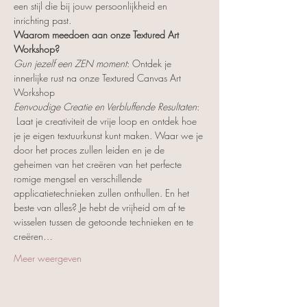
een stijl die bij jouw persoonlijkheid en 
inrichting past.
Waarom meedoen aan onze Textured Art 
Workshop?
Gun jezelf een ZEN moment
: Ontdek je 
innerlijke rust na onze Textured Canvas Art 
Workshop
Eenvoudige Creatie en Verbluffende Resultaten
: 
 Laat je creativiteit de vrije loop en ontdek hoe 
je je eigen textuurkunst kunt maken. Waar we je 
door het proces zullen leiden en je de 
geheimen van het creëren van het perfecte 
romige mengsel en verschillende 
applicatietechnieken zullen onthullen. En het 
beste van alles? Je hebt de vrijheid om af te 
wisselen tussen de getoonde technieken en te 
creëren…
Meer weergeven