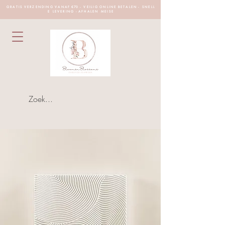
G R A T I S V E R Z E N D I N G V A N A F €70 - V E I L I G O N L I N E B E T A L E N - S N E L L
E L E V E R I N G - A F H A L E N M E I S E