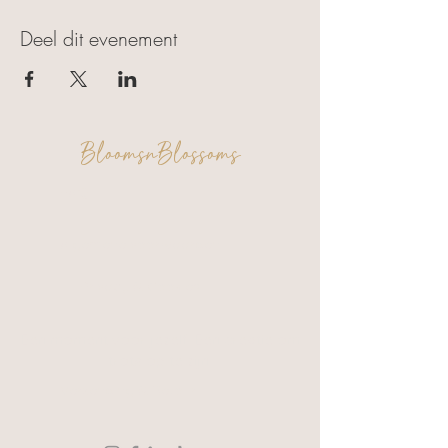
Deel dit evenement
BloomsnBlossoms
FAQ
Algemene voorwaarden
Privacy & Cookies
Een moment voor jezelf. Een creatie om
trots op te zijn.
Verzending & Retour