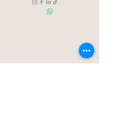
Over ons
Contact
Blog
Stationstraat 50c - Londerzeel
Op Afspraak
0477-203323
hello@bloomsnblossoms.be
© 2025 BloomsnBlossoms. Alle rechten
voorbehouden.