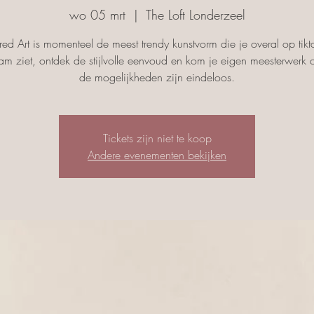
wo 05 mrt
  |  
The Loft Londerzeel
ured Art is momenteel de meest trendy kunstvorm die je overal op tikt
ram ziet, ontdek de stijlvolle eenvoud en kom je eigen meesterwerk c
de mogelijkheden zijn eindeloos.
Tickets zijn niet te koop
Andere evenementen bekijken