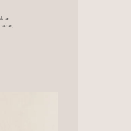
ok en
reëren,