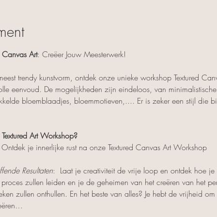
ment
d Canvas Art
: Creëer Jouw Meesterwerk!
meest trendy kunstvorm, ontdek onze unieke workshop Textured Canva
olle eenvoud. De mogelijkheden zijn eindeloos, van minimalistische 
kelde bloemblaadjes, bloemmotieven,.... Er is zeker een stijl die bi
extured Art Workshop?
 Ontdek je innerlijke rust na onze Textured Canvas Art Workshop
fende Resultaten
:  Laat je creativiteit de vrije loop en ontdek hoe je
roces zullen leiden en je de geheimen van het creëren van het pe
eken zullen onthullen. En het beste van alles? Je hebt de vrijheid om 
reëren…