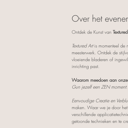
Over het evene
Ontdek de Kunst van 
Texture
Textured Art
 is momenteel de 
meesterwerk. Ontdek de stijlv
vloeiende bladeren of ingewik
inrichting past.
Waarom meedoen aan onze T
Gun jezelf een ZEN moment
:
Eenvoudige Creatie en Verbluf
maken. Waar we je door het p
verschillende applicatietechni
getoonde technieken en te c