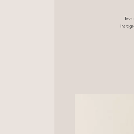
Text
instag