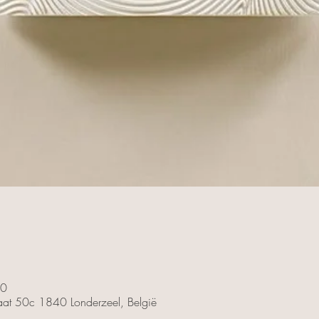
00
traat 50c 1840 Londerzeel, België