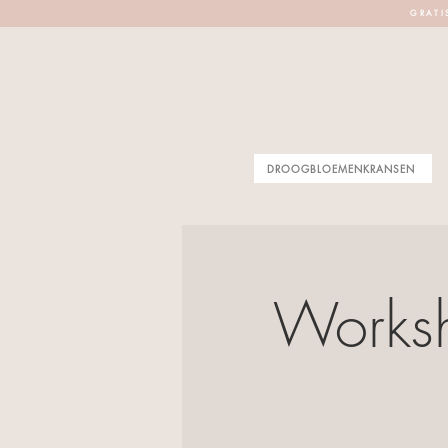
G R A T I 
DROOGBLOEMENKRANSEN
Worksh