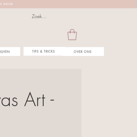
 N M E I S E
TIPS & TRICKS
RIJVEN
OVER ONS
s Art -