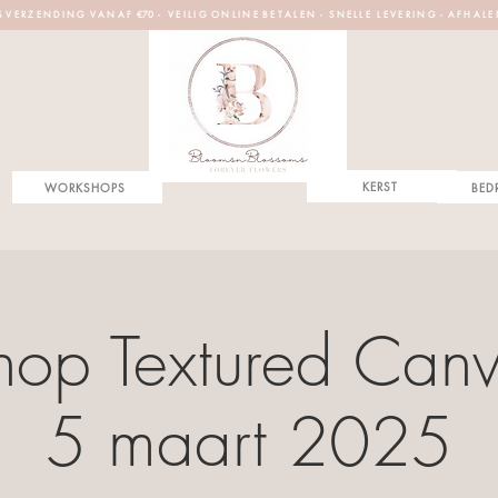
S V E R Z E N D I N G V A N A F €70 - V E I L I G O N L I N E B E T A L E N - S N E L L E L E V E R I N G - A F H A L E
KERST
WORKSHOPS
BED
op Textured Canva
5 maart 2025