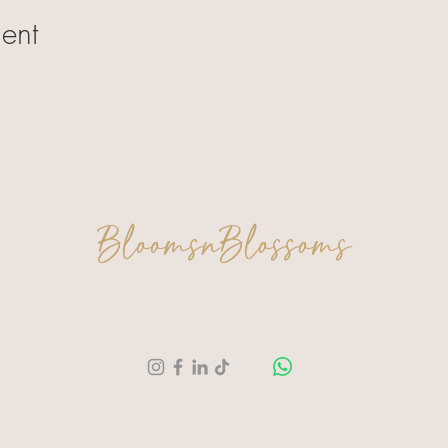
ent
BloomsnBlossoms
Een moment voor jezelf. Een creatie om trots
op te zijn.