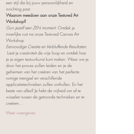
een stijl die bij jouw persoonlijkheid en 
inrichting past.
Waarom meedoen aan onze Textured Art 
Workshop?
Gun jezelf een ZEN moment
: Ontdek je 
innerlijke rust na onze Textured Canvas Art 
Workshop
Eenvoudige Creatie en Verbluffende Resultaten
: 
 Laat je creativiteit de vrije loop en ontdek hoe 
je je eigen textuurkunst kunt maken. Waar we je 
door het proces zullen leiden en je de 
geheimen van het creëren van het perfecte 
romige mengsel en verschillende 
applicatietechnieken zullen onthullen. En het 
beste van alles? Je hebt de vrijheid om af te 
wisselen tussen de getoonde technieken en te 
creëren…
Meer weergeven