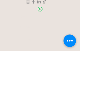
Over ons
Contact
Blog
Stationstraat 50c - Londerzeel
Op Afspraak
0477-203323
hello@bloomsnblossoms.be
© 2025 BloomsnBlossoms. Alle rechten
voorbehouden.