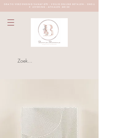
G R A T I S V E R Z E N D I N G V A N A F €70 - V E I L I G O N L I N E B E T A L E N - S N E L L
E L E V E R I N G - A F H A L E N M E I S E