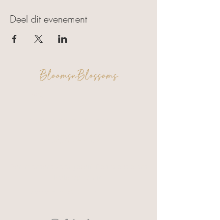
Deel dit evenement
BloomsnBlossoms
FAQ
Algemene voorwaarden
Privacy & Cookies
Een moment voor jezelf. Een creatie om
trots op te zijn.
Verzending & Retour