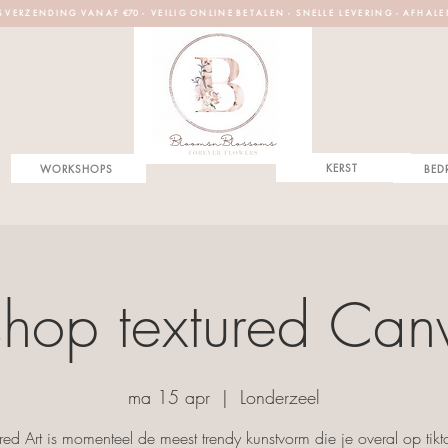
S V E R Z E N D I N G V A N A F €70 - V E I L I G O N L I N E B E T A L E N - S N E L L E L E V E R I N G - A F H A L E
KERST
WORKSHOPS
BED
hop textured Canv
ma 15 apr
  |  
Londerzeel
ured Art is momenteel de meest trendy kunstvorm die je overal op tikt