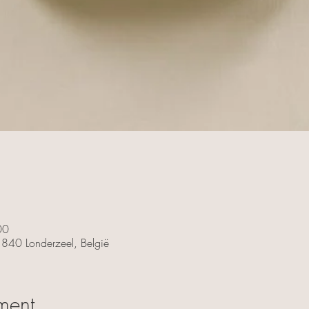
00
 1840 Londerzeel, België
ment