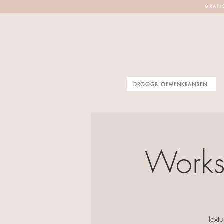
G R A T I 
DROOGBLOEMENKRANSEN
Works
Text