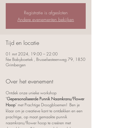
Registratie is afgesloten
Andere evenementen bekijken
Tijd en locatie
01 mrt 2024, 19:00 – 22:00
Fée Babyboetiek , Brusselsesteenweg 79, 1850
Grimbergen
Over het evenement
Ontdek onze unieke workshop 
"
Gepersonaliseerde Punnik Naamkrans/Flower 
Hoop
" met Prachtige Droogbloemen!  Ben je 
klaar om je creatieve kant te ontdekken en een 
prachtige, op maat gemaakte punnik 
naamkrans/flower hoop te creëren met 