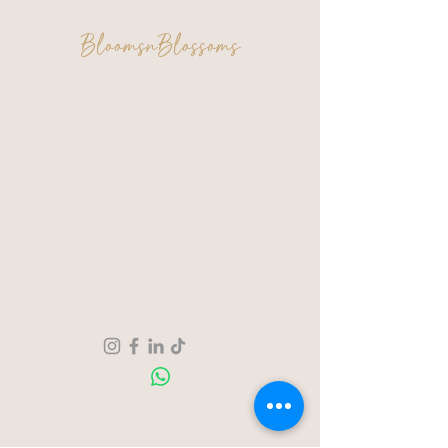
BloomsnBlossoms
FAQ
Algemene voorwaarden
Privacy & Cookies
Een moment voor jezelf. Een creatie om
trots op te zijn.
Verzending & Retour
Over ons
Contact