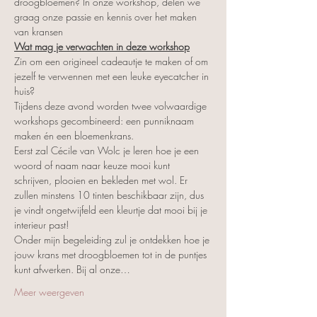
droogbloemen? In onze workshop, delen we 
graag onze passie en kennis over het maken 
van kransen
Wat mag je verwachten in deze workshop
Zin om een origineel cadeautje te maken of om 
jezelf te verwennen met een leuke eyecatcher in 
huis? 
Tijdens deze avond worden twee volwaardige 
workshops gecombineerd: een punniknaam 
maken én een bloemenkrans. 
Eerst zal Cécile van Wolc je leren hoe je een 
woord of naam naar keuze mooi kunt 
schrijven, plooien en bekleden met wol. Er 
zullen minstens 10 tinten beschikbaar zijn, dus 
je vindt ongetwijfeld een kleurtje dat mooi bij je 
interieur past! 
Onder mijn begeleiding zul je ontdekken hoe je 
jouw krans met droogbloemen tot in de puntjes 
kunt afwerken. Bij al onze…
Meer weergeven