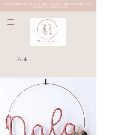
G R A T I S V E R Z E N D I N G V A N A F €70 - V E I L I G O N L I N E B E T A L E N - S N E L L
E L E V E R I N G - A F H A L E N M E I S E