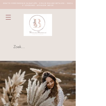
G R A T I S V E R Z E N D I N G V A N A F €70 - V E I L I G O N L I N E B E T A L E N - S N E L L
E L E V E R I N G - A F H A L E N M E I S E