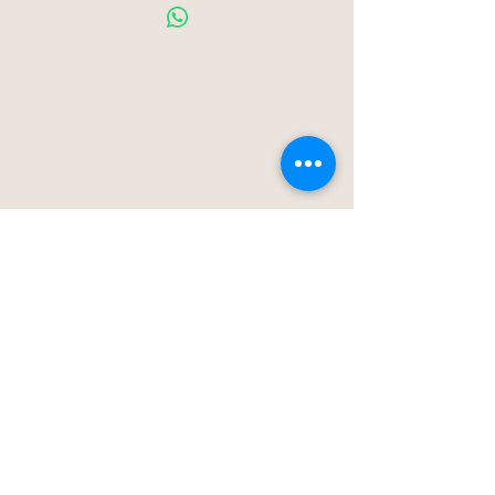
Over ons
Contact
Blog
Stationstraat 50c - Londerzeel
Op Afspraak
0477-203323
hello@bloomsnblossoms.be
© 2025 BloomsnBlossoms. Alle rechten
voorbehouden.