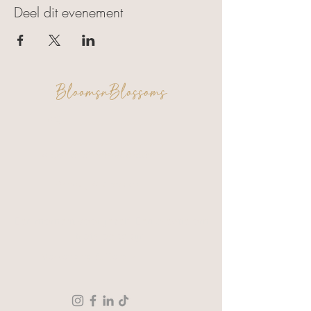
Deel dit evenement
BloomsnBlossoms
FAQ
Algemene voorwaarden
Privacy & Cookies
Een moment voor jezelf. Een creatie om
trots op te zijn.
Verzending & Retour