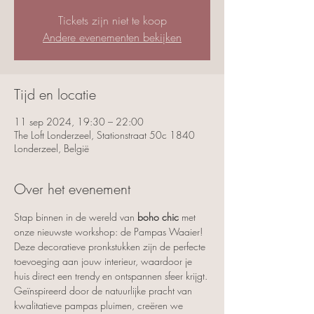
Tickets zijn niet te koop
Andere evenementen bekijken
Tijd en locatie
11 sep 2024, 19:30 – 22:00
The Loft Londerzeel, Stationstraat 50c 1840
Londerzeel, België
Over het evenement
Stap binnen in de wereld van 
boho chic
 met 
onze nieuwste workshop: de Pampas Waaier! 
Deze decoratieve pronkstukken zijn de perfecte 
toevoeging aan jouw interieur, waardoor je 
huis direct een trendy en ontspannen sfeer krijgt. 
Geïnspireerd door de natuurlijke pracht van 
kwalitatieve pampas pluimen, creëren we 