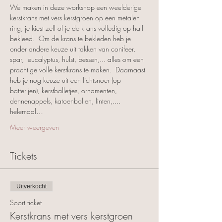
We maken in deze workshop een weelderige 
kerstkrans met vers kerstgroen op een metalen 
ring, je kiest zelf of je de krans volledig op half 
bekleed.  Om de krans te bekleden heb je 
onder andere keuze uit takken van conifeer, 
spar,  eucalyptus, hulst, bessen,... alles om een 
prachtige volle kerstkrans te maken.  Daarnaast 
heb je nog keuze uit een lichtsnoer (op 
batterijen), kerstballetjes, ornamenten, 
dennenappels, katoenbollen, linten,.... 
helemaal…
Meer weergeven
Tickets
Uitverkocht
Soort ticket
Kerstkrans met vers kerstgroen