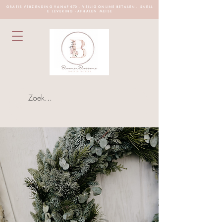
G R A T I S V E R Z E N D I N G V A N A F €70 - V E I L I G O N L I N E B E T A L E N - S N E L L
E L E V E R I N G - A F H A L E N M E I S E