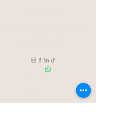
Privacy & Cookies
Een moment voor jezelf. Een creatie om
trots op te zijn.
Verzending & Retour
Over ons
Contact
Blog
Stationstraat 50c - Londerzeel