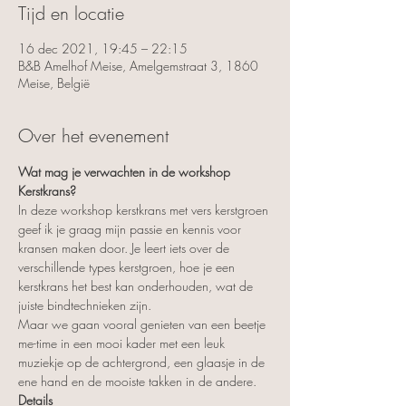
Tijd en locatie
16 dec 2021, 19:45 – 22:15
B&B Amelhof Meise, Amelgemstraat 3, 1860
Meise, België
Over het evenement
Wat mag je verwachten in de workshop 
Kerstkrans?
In deze workshop kerstkrans met vers kerstgroen 
geef ik je graag mijn passie en kennis voor 
kransen maken door. Je leert iets over de 
verschillende types kerstgroen, hoe je een 
kerstkrans het best kan onderhouden, wat de 
juiste bindtechnieken zijn.
Maar we gaan vooral genieten van een beetje 
me-time in een mooi kader met een leuk 
muziekje op de achtergrond, een glaasje in de 
ene hand en de mooiste takken in de andere.
Details