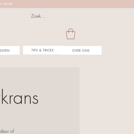
 N M E I S E
TIPS & TRICKS
RIJVEN
OVER ONS
krans
deur of