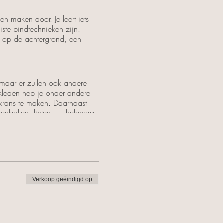
n maken door. Je leert iets
iste bindtechnieken zijn.
 op de achtergrond, een
maar er zullen ook andere
ekleden heb je onder andere
stkrans te maken. Daarnaast
enbollen, linten,.... helemaal
Verkoop geëindigd op