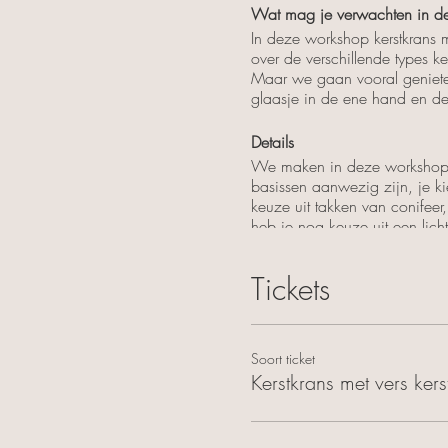
Wat mag je verwachten in de
In deze workshop kerstkrans m
over de verschillende types k
Maar we gaan vooral geniete
glaasje in de ene hand en de
Details
We maken in deze workshop ee
basissen aanwezig zijn, je ki
keuze uit takken van conifeer,
heb je nog keuze uit een licht
volgens je eigen smaak.
Tickets
Wat je gaat leren
Hoe kerstgroen te bedraden o
De vaardigheden om thuis te b
Soort ticket
Kerstkrans met vers ker
Wat je krijgt
Een glaasje bubbels, een soft 
Een gezellige avond die je ins