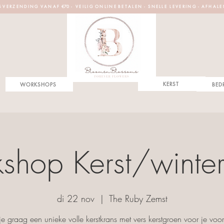
S V E R Z E N D I N G V A N A F €70 - V E I L I G O N L I N E B E T A L E N - S N E L L E L E V E R I N G - A F H A L E
KERST
WORKSHOPS
BED
shop Kerst/winter
di 22 nov
  |  
The Ruby Zemst
e graag een unieke volle kerstkrans met vers kerstgroen voor je voor