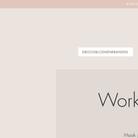
G R A T I 
DROOGBLOEMENKRANSEN
Work
Maak j