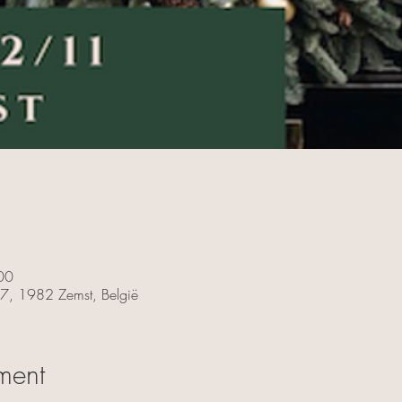
00
77, 1982 Zemst, België
ment