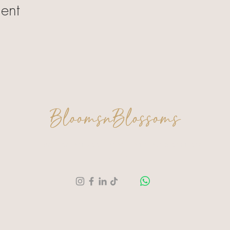
ent
BloomsnBlossoms
Een moment voor jezelf. Een creatie om trots
op te zijn.