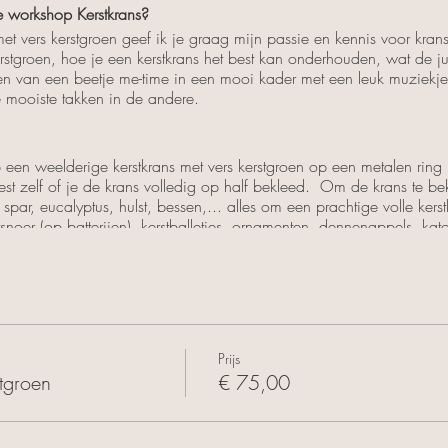
 workshop Kerstkrans?
et vers kerstgroen geef ik je graag mijn passie en kennis voor kranse
erstgroen, hoe je een kerstkrans het best kan onderhouden, wat de ju
n van een beetje me-time in een mooi kader met een leuk muziekje
 mooiste takken in de andere.
n weelderige kerstkrans met vers kerstgroen op een metalen ring 
est zelf of je de krans volledig op half bekleed. Om de krans te b
 spar, eucalyptus, hulst, bessen,... alles om een prachtige volle ker
snoer (op batterijen), kerstballetjes, ornamenten, dennenappels, kato
m een professionele kerstkrans te maken
lijven creëren
Prijs
stgroen
€ 75,00
drink of een theetje & zoete of hartige hapjes
tant in kerstsfeer brengt