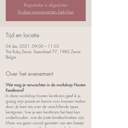
Registratie is afgesloten
Andere evenementen bekijken
Tijd en locatie
04 dec 2021, 09:00 – 11:05
The Ruby Zemst, Steendreef 77, 1982 Zemst,
België
Over het evenement
Wat mag je verwachten in de workshop Houten
Kerstkrans?
In deze workshop houten kerstkrans geef ik je
graag mijn passie en kennis voor kransen maken
door. Je leert iets over de verschillende types
kerstgroen, hoe je een kerstkrans het best kan
onderhouden, wat de juiste bindtechnieken zijn.
Maar we gaan vooral genieten van een beetje