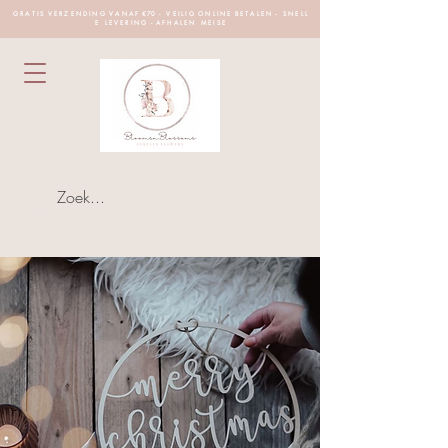
G R A T I S V E R Z E N D I N G V A N A F €70 - V E I L I G O N L I N E B E T A L E N - S N E L L
E L E V E R I N G - A F H A L E N M E I S E