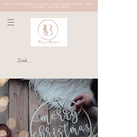
G R A T I S V E R Z E N D I N G V A N A F €70 - V E I L I G O N L I N E B E T A L E N - S N E L L
E L E V E R I N G - A F H A L E N M E I S E