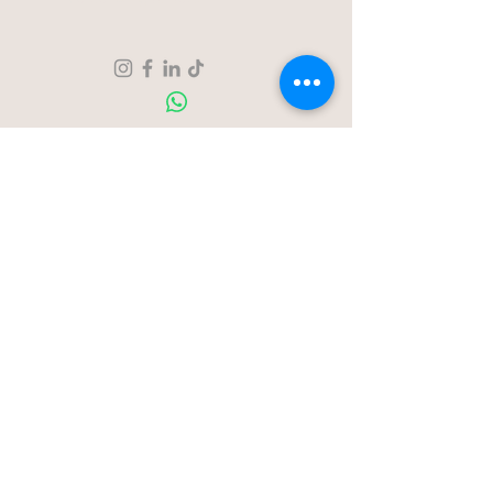
Over ons
Contact
Blog
Stationstraat 50c - Londerzeel
Op Afspraak
0477-203323
hello@bloomsnblossoms.be
© 2025 BloomsnBlossoms. Alle rechten
voorbehouden.