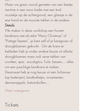
Maar we gaan vooral genieten van een beetje 
me-time in een mooi kader met een leuk 
muziekje op de achtergrond, een glaasje in de 
ene hand en de mooiste takken in de andere.
Details
We maken in deze workshop een houten 
kerstkrans met als tekst "Merry Christmas" of 
"Prettige Feesten", je kiest zelf of je kerstgroen of 
droogbloemen gebruikt.  Om de krans te 
bekleden heb je onder andere keuze uit allerlei 
droogbloemen maar ook verse takken van 
conifeer, spar,  eucalyptus, hulst, bessen,... alles 
om een prachtige kerstkrans te maken. 
Daarnaast heb je nog keuze uit een lichtsnoer 
(op batterijen), kerstballetjes, ornamenten, 
dennenappels, katoenbollen,…
Meer weergeven
Tickets