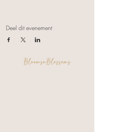
Deel dit evenement
BloomsnBlossoms
FAQ
Algemene voorwaarden
Privacy & Cookies
Een moment voor jezelf. Een creatie om
trots op te zijn.
Verzending & Retour