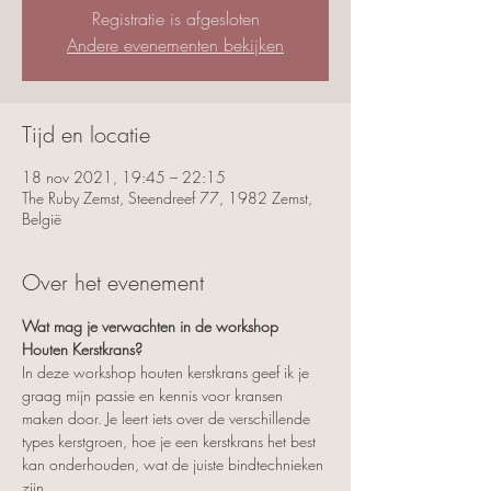
Registratie is afgesloten
Andere evenementen bekijken
Tijd en locatie
18 nov 2021, 19:45 – 22:15
The Ruby Zemst, Steendreef 77, 1982 Zemst,
België
Over het evenement
Wat mag je verwachten in de workshop 
Houten Kerstkrans?
In deze workshop houten kerstkrans geef ik je 
graag mijn passie en kennis voor kransen 
maken door. Je leert iets over de verschillende 
types kerstgroen, hoe je een kerstkrans het best 
kan onderhouden, wat de juiste bindtechnieken 
zijn.