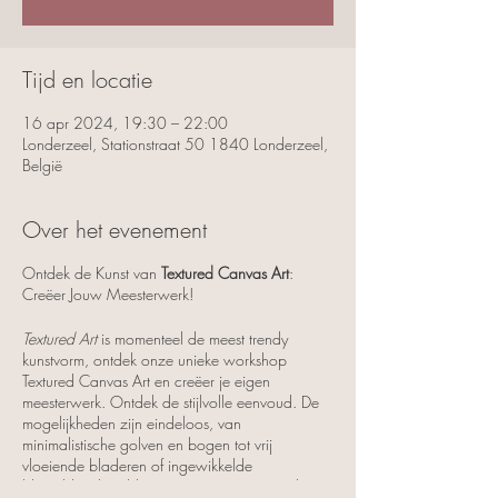
Tijd en locatie
16 apr 2024, 19:30 – 22:00
Londerzeel, Stationstraat 50 1840 Londerzeel,
België
Over het evenement
Ontdek de Kunst van
Textured Canvas Art
:
Creëer Jouw Meesterwerk!
Textured Art
is momenteel de meest trendy
kunstvorm, ontdek onze unieke workshop
Textured Canvas Art en creëer je eigen
meesterwerk. Ontdek de stijlvolle eenvoud. De
mogelijkheden zijn eindeloos, van
minimalistische golven en bogen tot vrij
vloeiende bladeren of ingewikkelde
bloemblaadjes, bloemmotieven,.... Er is zeker