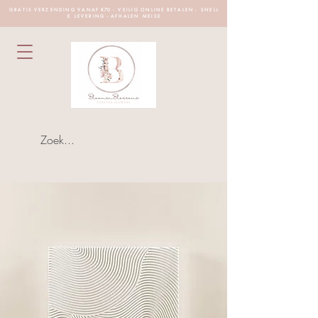
G R A T I S V E R Z E N D I N G V A N A F €70 - V E I L I G O N L I N E B E T A L E N - S N E L L
E L E V E R I N G - A F H A L E N M E I S E