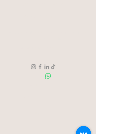
Algemene voorwaarden
Privacy & Cookies
Een moment voor jezelf. Een creatie om
trots op te zijn.
Verzending & Retour
Over ons
Contact
Blog
Stationstraat 50c - Londerzeel