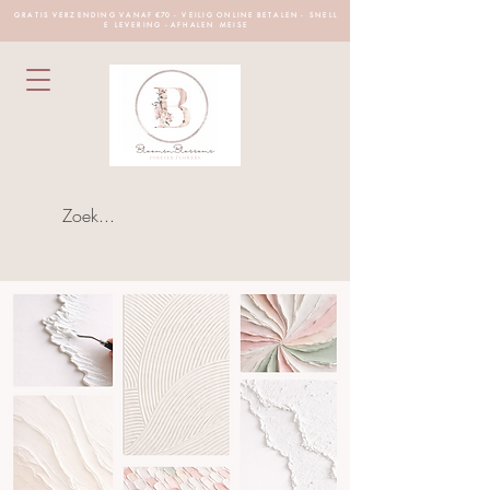
G R A T I S V E R Z E N D I N G V A N A F €70 - V E I L I G O N L I N E B E T A L E N - S N E L L
E L E V E R I N G - A F H A L E N M E I S E