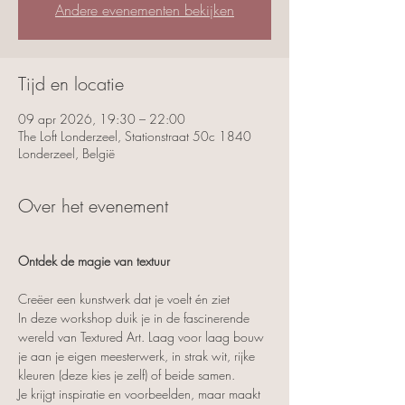
Andere evenementen bekijken
Tijd en locatie
09 apr 2026, 19:30 – 22:00
The Loft Londerzeel, Stationstraat 50c 1840
Londerzeel, België
Over het evenement
Ontdek de magie van textuur
Creëer een kunstwerk dat je voelt én ziet
In deze workshop duik je in de fascinerende 
wereld van Textured Art. Laag voor laag bouw 
je aan je eigen meesterwerk, in strak wit, rijke 
kleuren (deze kies je zelf) of beide samen.
Je krijgt inspiratie en voorbeelden, maar maakt 