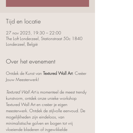
Tijd en locatie
27 nov 2025, 19:30 – 22:00
The Loft Londerzeel, Stationstraat 50c 1840
Londerzeel, België
Over het evenement
Ontdek de Kunst van 
Textured Wall Art
: Creëer 
Jouw Meesterwerk!
Textured Wall Art
 is momenteel de meest trendy 
kunstvorm, ontdek onze unieke workshop 
Textured Wall Art en creëer je eigen 
meesterwerk. Ontdek de stijlvolle eenvoud. De 
mogelijkheden zijn eindeloos, van 
minimalistische golven en bogen tot vrij 
vloeiende bladeren of ingewikkelde 