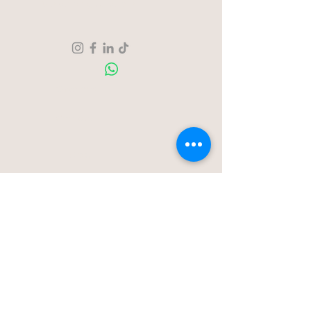
Verzending & Retour
Over ons
Contact
Blog
Stationstraat 50c - Londerzeel
Op Afspraak
0477-203323
hello@bloomsnblossoms.be
© 2025 BloomsnBlossoms. Alle rechten
voorbehouden.