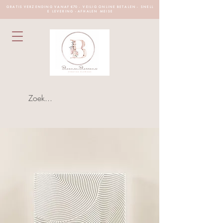
G R A T I S V E R Z E N D I N G V A N A F €70 - V E I L I G O N L I N E B E T A L E N - S N E L L
E L E V E R I N G - A F H A L E N M E I S E