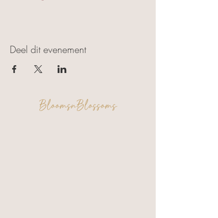
Deel dit evenement
BloomsnBlossoms
FAQ
Algemene voorwaarden
Privacy & Cookies
Een moment voor jezelf. Een creatie om
trots op te zijn.