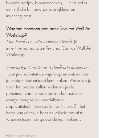
bloemblaadjes, bloemmotieven,.... Er is zeker 
een stijl die bij jouw persoonlijkheid en 
inrichting past.
Waarom meedoen aan onze Textured Wall Art 
Workshop?
Gun jezelf een ZEN moment
: Ontdek je 
innerlijke rust na onze Textured Canvas Wall Art 
Workshop
Eenvoudige Creatie en Verbluffende Resultaten
: 
 Laat je creativiteit de vrije loop en ontdek hoe 
je je eigen textuurkunst kunt maken. Waar we je 
door het proces zullen leiden en je de 
geheimen van het creëren van het perfecte 
romige mengsel en verschillende 
applicatietechnieken zullen onthullen. En het 
beste van alles? Je hebt de vrijheid om af te 
wisselen tussen de getoonde technieken…
Meer weergeven