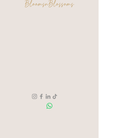
BloomsnBlossoms
FAQ
Algemene voorwaarden
Privacy & Cookies
Een moment voor jezelf. Een creatie om
trots op te zijn.
Verzending & Retour
Over ons
Contact