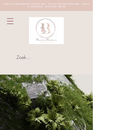
G R A T I S V E R Z E N D I N G V A N A F €70 - V E I L I G O N L I N E B E T A L E N - S N E L L
E L E V E R I N G - A F H A L E N M E I S E