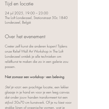
Tijd en locatie
24 jul 2025, 19:00 – 23:00
The Loft Londerzeel, Stationstraat 50c 1840
Londerzeel, België
Over het evenement
Creëer zelf kunst die anderen kopen! Tijdens 
onze Relief Wall Art Workshop in The Loft 
Londerzeel ontdek je alle technieken om 
reliëfkunst te maken die zo in een galerie zou 
passen.
Niet zomaar een workshop - een beleving
Stel je voor
: een prachtige locatie, een lekker 
glaasje in je hand en voor je een leeg canvas 
dat onder jouw handen transformeert tot een 
stijlvol 50x70 cm kunstwerk. Of je nu kiest voor 
strakke lijnen of organische vormen, wat je 