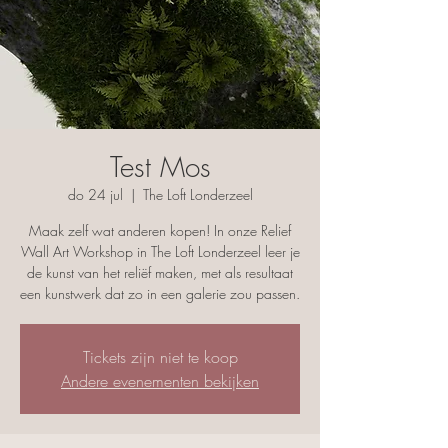
Test Mos
do 24 jul
  |  
The Loft Londerzeel
Maak zelf wat anderen kopen! In onze Relief
Wall Art Workshop in The Loft Londerzeel leer je
de kunst van het reliëf maken, met als resultaat
Tickets zijn niet te koop
Andere evenementen bekijken