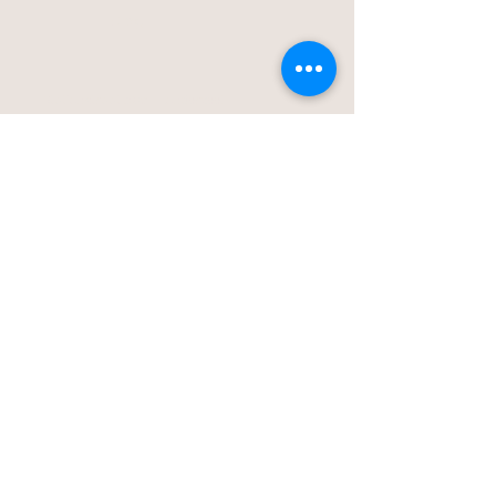
Blog
Stationstraat 50c - Londerzeel
Op Afspraak
0477-203323
hello@bloomsnblossoms.be
© 2025 BloomsnBlossoms. Alle rechten
voorbehouden.