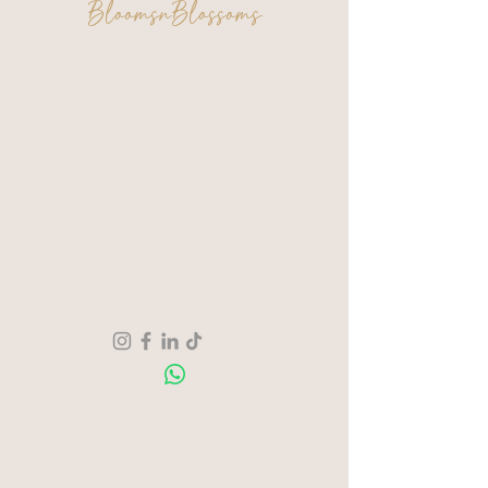
BloomsnBlossoms
FAQ
Algemene voorwaarden
Privacy & Cookies
Een moment voor jezelf. Een creatie om
trots op te zijn.
Verzending & Retour
Over ons
Contact