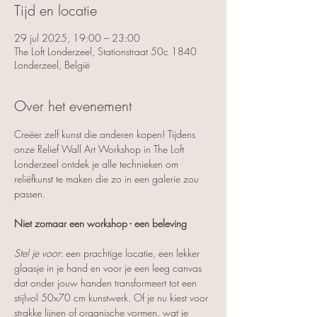
Tijd en locatie
29 jul 2025, 19:00 – 23:00
The Loft Londerzeel, Stationstraat 50c 1840
Londerzeel, België
Over het evenement
Creëer zelf kunst die anderen kopen! Tijdens 
onze Relief Wall Art Workshop in The Loft 
Londerzeel ontdek je alle technieken om 
reliëfkunst te maken die zo in een galerie zou 
passen.
Niet zomaar een workshop - een beleving
Stel je voor
: een prachtige locatie, een lekker 
glaasje in je hand en voor je een leeg canvas 
dat onder jouw handen transformeert tot een 
stijlvol 50x70 cm kunstwerk. Of je nu kiest voor 
strakke lijnen of organische vormen, wat je 