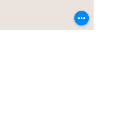
Blog
Stationstraat 50c - Londerzeel
Op Afspraak
0477-203323
hello@bloomsnblossoms.be
© 2025 BloomsnBlossoms. Alle rechten
voorbehouden.