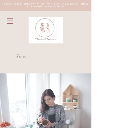
G R A T I S V E R Z E N D I N G V A N A F €70 - V E I L I G O N L I N E B E T A L E N - S N E L L
E L E V E R I N G - A F H A L E N M E I S E