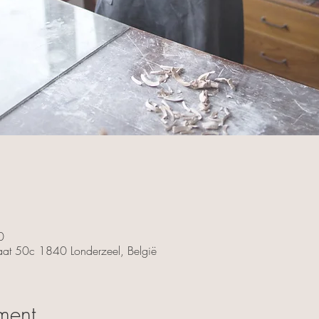
0
traat 50c 1840 Londerzeel, België
ment