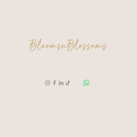
BloomsnBlossoms
Een moment voor jezelf. Een creatie om trots
op te zijn.