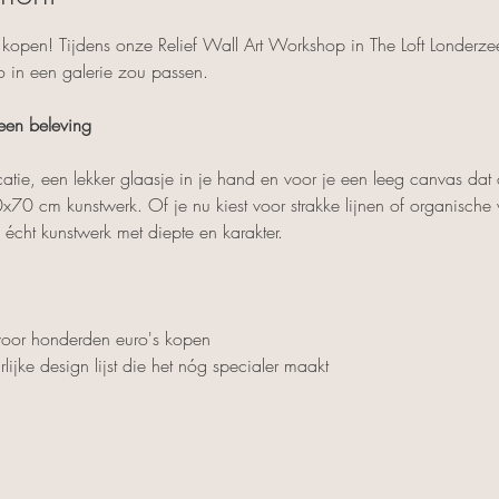
 kopen! Tijdens onze Relief Wall Art Workshop in The Loft Londerzee
o in een galerie zou passen.
een beleving
catie, een lekker glaasje in je hand en voor je een leeg canvas da
 50x70 cm kunstwerk. Of je nu kiest voor strakke lijnen of organische
écht kunstwerk met diepte en karakter.
 voor honderden euro's kopen
rlijke design lijst die het nóg specialer maakt