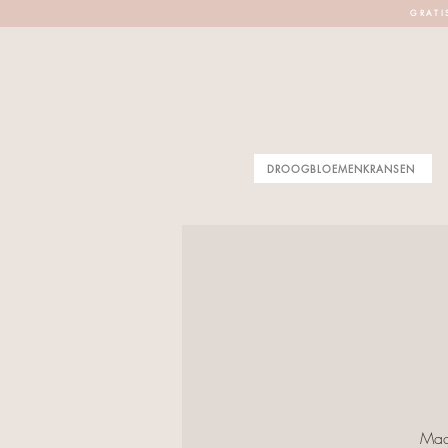
G R A T I 
DROOGBLOEMENKRANSEN
Maak