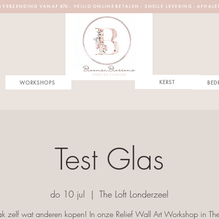
S V E R Z E N D I N G V A N A F €70 - V E I L I G O N L I N E B E T A L E N - S N E L L E L E V E R I N G - A F H A L E
KERST
WORKSHOPS
BED
Test Glas
do 10 jul
  |  
The Loft Londerzeel
 zelf wat anderen kopen! In onze Relief Wall Art Workshop in The