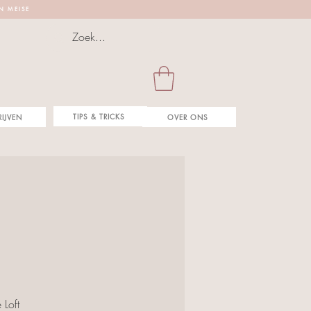
 N M E I S E
TIPS & TRICKS
RIJVEN
OVER ONS
 Loft