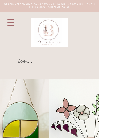
G R A T I S V E R Z E N D I N G V A N A F €70 - V E I L I G O N L I N E B E T A L E N - S N E L L
E L E V E R I N G - A F H A L E N M E I S E