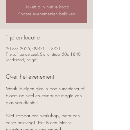
Tickets zijn niet te koop
Andere evenementen bekijken
Tijd en locatie
20 dec 2025, 09:00 – 13:00
The Loft Londerzeel, Stationstraat 50c 1840
Londerzeel, België
Over het evenement
Maak je eigen glas-in-lood suncatcher of 
bloem op steel en ervaar de magie van 
glas van dichtbij.
Niet zomaar een workshop, maar een 
echte beleving!  Het is een intense 
beleving waarin eeuwenoud 