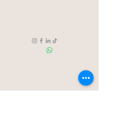
Een moment voor jezelf. Een creatie om
trots op te zijn.
Verzending & Retour
Over ons
Contact
Blog
Stationstraat 50c - Londerzeel
Op Afspraak
0477-203323
hello@bloomsnblossoms.be