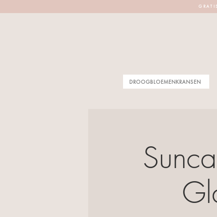
G R A T I 
DROOGBLOEMENKRANSEN
Suncat
Gl