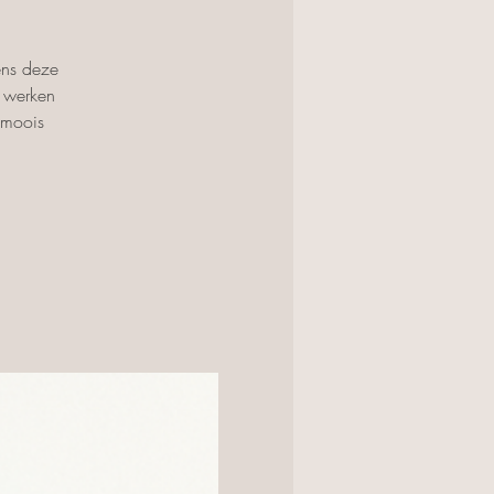
ens deze
n werken
 moois