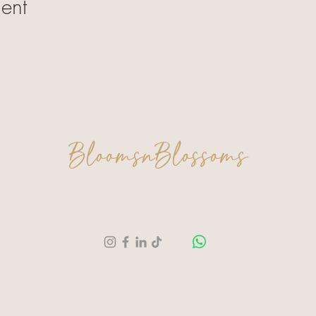
ent
BloomsnBlossoms
Een moment voor jezelf. Een creatie om trots
op te zijn.