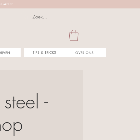
 N M E I S E
TIPS & TRICKS
RIJVEN
OVER ONS
steel -
hop