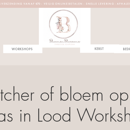
S V E R Z E N D I N G V A N A F €70 - V E I L I G O N L I N E B E T A L E N - S N E L L E L E V E R I N G - A F H A L E
KERST
WORKSHOPS
BED
cher of bloem op 
as in Lood Works