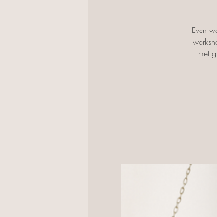
Even we
worksho
met g