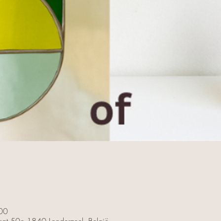
00
traat 50c 1840 Londerzeel, België