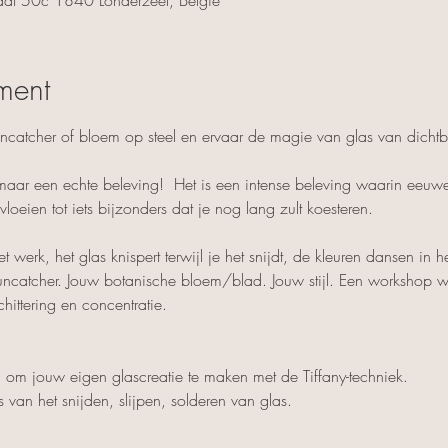
ment
ncatcher of bloem op steel en ervaar de magie van glas van dichtbi
aar een echte beleving!  Het is een intense beleving waarin ee
vloeien tot iets bijzonders dat je nog lang zult koesteren.
 werk, het glas knispert terwijl je het snijdt, de kleuren dansen in het
uncatcher. 
Jouw botanische bloem/blad.
 Jouw stijl. Een workshop 
ittering en concentratie.
m jouw eigen glascreatie te maken met de Tiffany-techniek.  
s van het snijden, slijpen, solderen van glas.