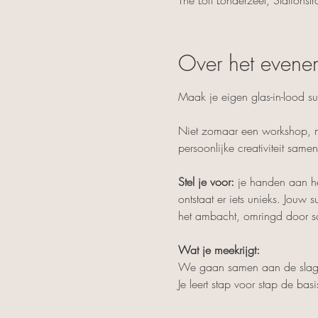
Over het evene
Maak je eigen glas-in-lood su
Niet zomaar een workshop, m
persoonlijke creativiteit samen
Stel je voor:
 je handen aan het
ontstaat er iets unieks. Jouw s
het ambacht, omringd door sch
Wat je meekrijgt:
We gaan samen aan de slag o
Je leert stap voor stap de basi