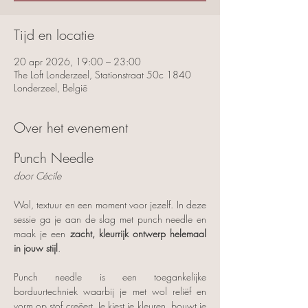
Tijd en locatie
20 apr 2026, 19:00 – 23:00
The Loft Londerzeel, Stationstraat 50c 1840
Londerzeel, België
Over het evenement
Punch Needle
door Cécile
Wol, textuur en een moment voor jezelf. In deze 
sessie ga je aan de slag met punch needle en 
maak je een 
zacht, kleurrijk ontwerp helemaal 
in jouw stijl
.
Punch needle is een toegankelijke 
borduurtechniek waarbij je met wol reliëf en 
vorm op stof creëert. Je kiest je kleuren, bouwt je 