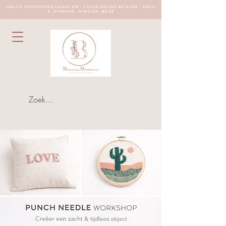
G R A T I S V E R Z E N D I N G V A N A F €70 - V E I L I G O N L I N E B E T A L E N - S N E L L
E L E V E R I N G - A F H A L E N M E I S E