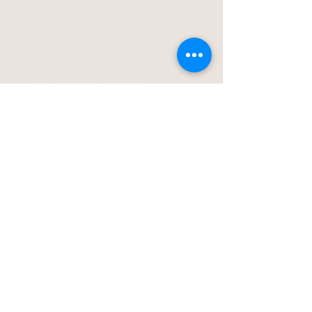
Blog
Stationstraat 50c - Londerzeel
Op Afspraak
0477-203323
hello@bloomsnblossoms.be
© 2025 BloomsnBlossoms. Alle rechten
voorbehouden.