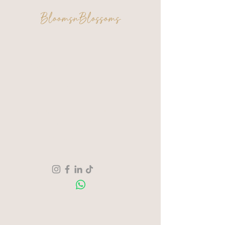
BloomsnBlossoms
FAQ
Algemene voorwaarden
Privacy & Cookies
Een moment voor jezelf. Een creatie om
trots op te zijn.
Verzending & Retour
Over ons
Contact