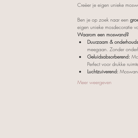
Ben je op zoek naar een 
gro
eigen unieke mosdecoratie va
Waarom een moswand?
Duurzaam & onderhoudsvr
meegaan. Zonder onder
Geluidsabsorberend:
 Mo
Perfect voor drukke ruimt
Luchtzuiverend:
 Moswande
Meer weergeven