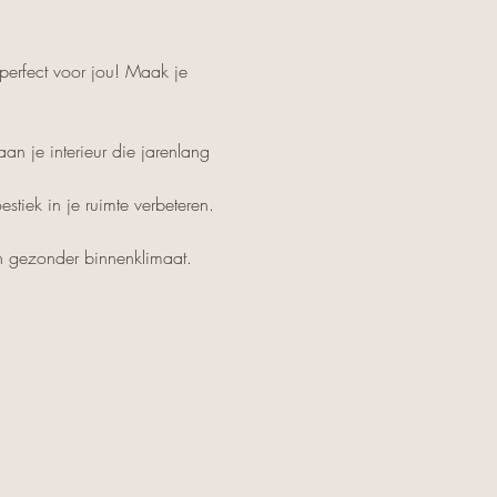
 perfect voor jou! Maak je 
n je interieur die jarenlang 
iek in je ruimte verbeteren. 
en gezonder binnenklimaat.