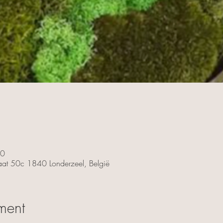
00
traat 50c 1840 Londerzeel, België
ment