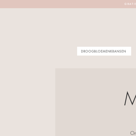
G R A T I 
DROOGBLOEMENKRANSEN
M
On