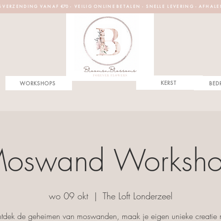
S V E R Z E N D I N G V A N A F €70 - V E I L I G O N L I N E B E T A L E N - S N E L L E L E V E R I N G - A F H A L E
KERST
WORKSHOPS
BED
oswand Worksh
wo 09 okt
  |  
The Loft Londerzeel
tdek de geheimen van moswanden, maak je eigen unieke creatie 