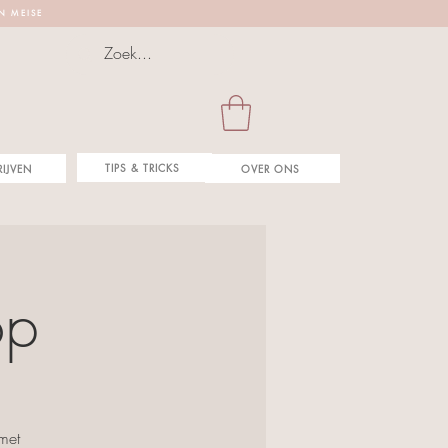
 N M E I S E
TIPS & TRICKS
RIJVEN
OVER ONS
op
met