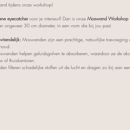
ene eyecatcher
 voor je interieur? Dan is onze 
Moswand Workshop
n ongeveer 30 cm diameter, in een vorm die bij jou past.
iendelijk:
 Moswanden zijn een prachtige, natuurlijke toevoeging aa
houd.
swanden helpen geluidsgolven te absorberen, waardoor ze de akoest
es of thuiskantoren.
n filteren schadelijke stoffen uit de lucht en dragen zo bij aan e