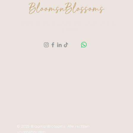
BloomsnBlossoms
Een moment voor jezelf. Een creatie om trots
op te zijn.
© 2025 BloomsnBlossoms. Alle rechten
voorbehouden.