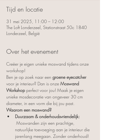
Tijd en locatie
31 mei 2025, 11:00 – 12:00
The Loft Londerzeel, Stationstraat 50c 1840
Londerzeel, België
Over het evenement
Creëer je eigen unieke moswand tijdens onze 
workshop!
Ben je op zoek naar een 
groene eyecatcher
voor je interieur? Dan is onze 
Moswand 
Workshop
 perfect voor jou! Maak je eigen 
unieke mosdecoratie van ongeveer 30 cm 
diameter, in een vorm die bij jou past.
Waarom een moswand?
Duurzaam & onderhoudsvriendelijk:
 Moswanden zijn een prachtige, 
natuurlijke toevoeging aan je interieur die 
jarenlang meegaan. Zonder onderhoud!