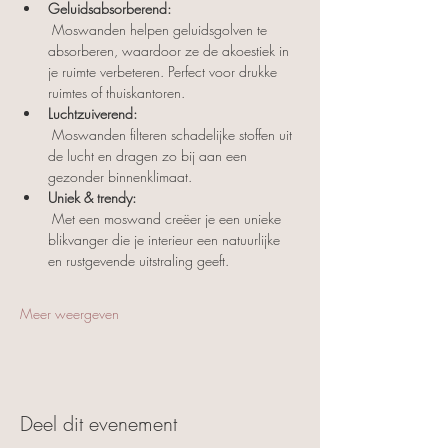
Geluidsabsorberend:
 Moswanden helpen geluidsgolven te 
absorberen, waardoor ze de akoestiek in 
je ruimte verbeteren. Perfect voor drukke 
ruimtes of thuiskantoren.
Luchtzuiverend:
 Moswanden filteren schadelijke stoffen uit 
de lucht en dragen zo bij aan een 
gezonder binnenklimaat.
Uniek & trendy:
 Met een moswand creëer je een unieke 
blikvanger die je interieur een natuurlijke 
en rustgevende uitstraling geeft.
Meer weergeven
Deel dit evenement