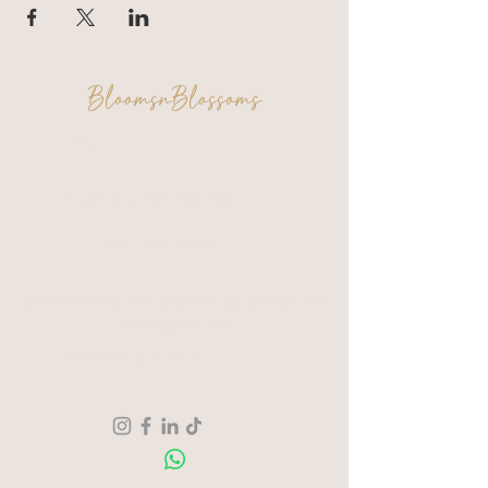
BloomsnBlossoms
FAQ
Algemene voorwaarden
Privacy & Cookies
Een moment voor jezelf. Een creatie om
trots op te zijn.
Verzending & Retour