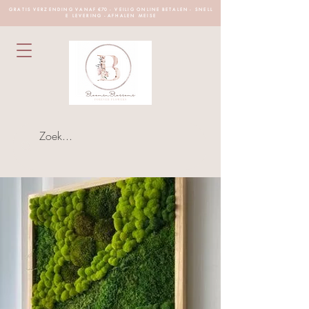
G R A T I S V E R Z E N D I N G V A N A F €70 - V E I L I G O N L I N E B E T A L E N - S N E L L
E L E V E R I N G - A F H A L E N M E I S E