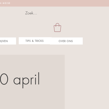
 N M E I S E
TIPS & TRICKS
RIJVEN
OVER ONS
 april