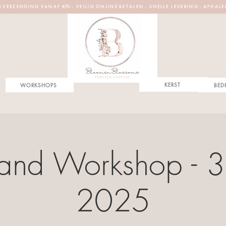
S V E R Z E N D I N G V A N A F €70 - V E I L I G O N L I N E B E T A L E N - S N E L L E L E V E R I N G - A F H A L E
KERST
WORKSHOPS
BED
nd Workshop - 30
2025