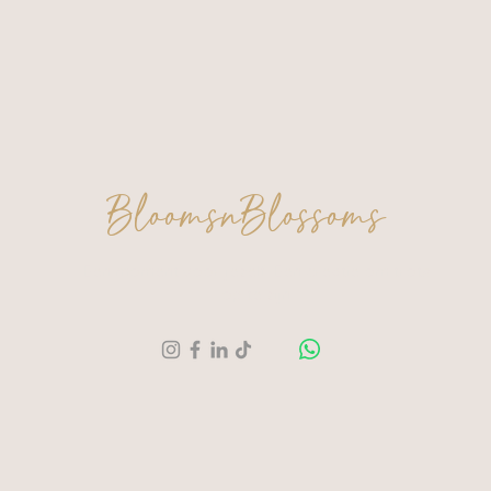
BloomsnBlossoms
Een moment voor jezelf. Een creatie om trots
op te zijn.