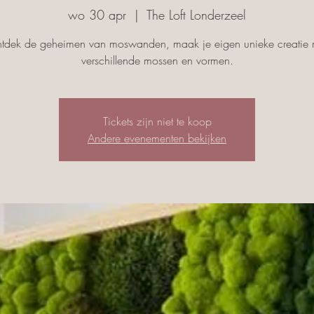
wo 30 apr
  |  
The Loft Londerzeel
tdek de geheimen van moswanden, maak je eigen unieke creatie 
verschillende mossen en vormen.
Tickets zijn niet te koop
Andere evenementen bekijken