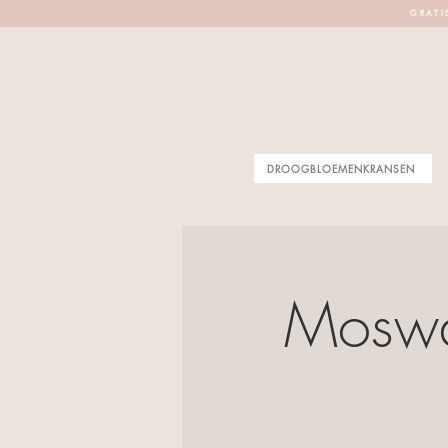
G R A T I 
DROOGBLOEMENKRANSEN
Moswa