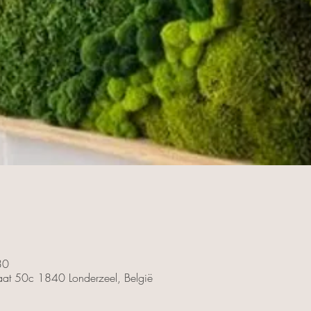
30
traat 50c 1840 Londerzeel, België