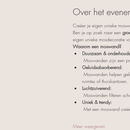
Over het evene
Creëer je eigen unieke mosw
Ben je op zoek naar een 
gro
eigen unieke mosdecoratie va
Waarom een moswand?
Duurzaam & onderhoudsvr
 Moswanden zijn een pra
Geluidsabsorberend:
 Moswanden helpen geluidsgolven te absorberen, waardoor ze de akoestiek in je ruimte verbeteren. Perfect voor drukke 
ruimtes of thuiskantoren.
Luchtzuiverend:
 Moswanden filteren sch
Uniek & trendy:
 Met een moswand creëer 
Meer weergeven