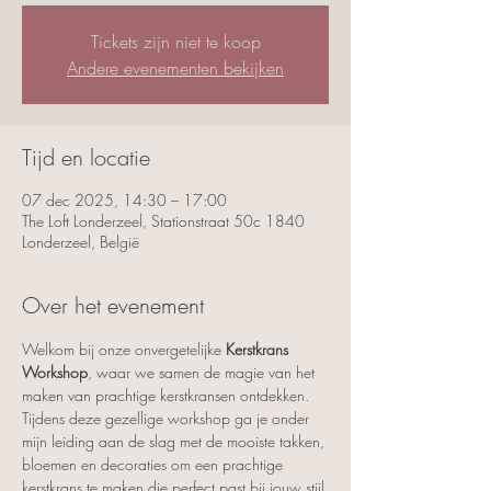
Tickets zijn niet te koop
Andere evenementen bekijken
Tijd en locatie
07 dec 2025, 14:30 – 17:00
The Loft Londerzeel, Stationstraat 50c 1840
Londerzeel, België
Over het evenement
Welkom bij onze onvergetelijke 
Kerstkrans 
Workshop
, waar we samen de magie van het 
maken van prachtige kerstkransen ontdekken.
Tijdens deze gezellige workshop ga je onder 
mijn leiding aan de slag met de mooiste takken, 
bloemen en decoraties om een prachtige 
kerstkrans te maken die perfect past bij jouw stijl.