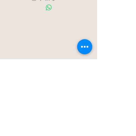
Over ons
Contact
Blog
Stationstraat 50c - Londerzeel
Op Afspraak
0477-203323
hello@bloomsnblossoms.be
© 2025 BloomsnBlossoms. Alle rechten
voorbehouden.