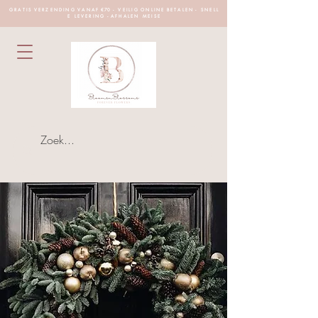
G R A T I S V E R Z E N D I N G V A N A F €70 - V E I L I G O N L I N E B E T A L E N - S N E L L
E L E V E R I N G - A F H A L E N M E I S E