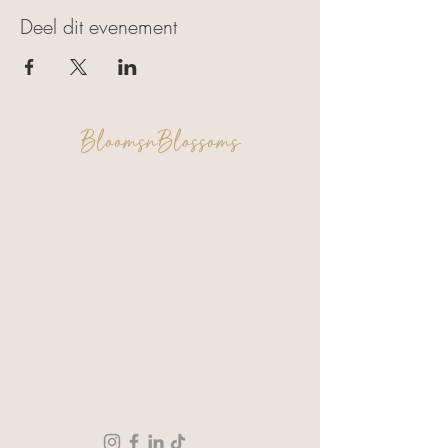
Deel dit evenement
BloomsnBlossoms
FAQ
Algemene voorwaarden
Privacy & Cookies
Een moment voor jezelf. Een creatie om
trots op te zijn.
Verzending & Retour