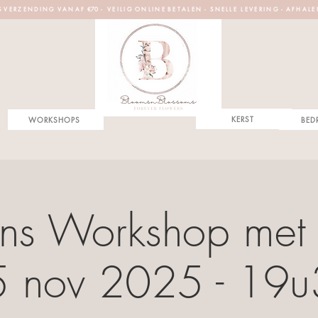
S V E R Z E N D I N G V A N A F €70 - V E I L I G O N L I N E B E T A L E N - S N E L L E L E V E R I N G - A F H A L E
KERST
WORKSHOPS
BED
ans Workshop met li
 nov 2025 - 19