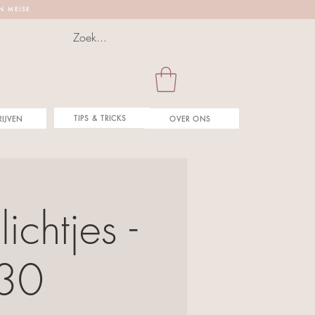
 N M E I S E
TIPS & TRICKS
RIJVEN
OVER ONS
chtjes -
u30