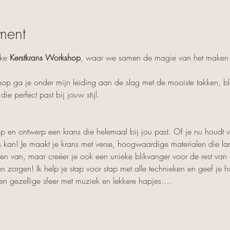
ment
ke 
Kerstkrans Workshop
, waar we samen de magie van het maken v
hop ga je onder mijn leiding aan de slag met de mooiste takken, 
ie perfect past bij jouw stijl.
 loop en ontwerp een krans die helemaal bij jou past. Of je nu houdt 
es kan! Je maakt je krans met verse, hoogwaardige materialen die l
agen van, maar creëer je ook een unieke blikvanger voor de rest van 
orgen! Ik help je stap voor stap met alle technieken en geef je ha
n gezellige sfeer met muziek en lekkere hapjes.…