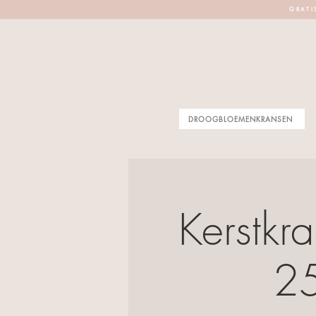
G R A T I 
DROOGBLOEMENKRANSEN
Kerstkr
25