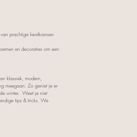
an prachtige kerstkransen 
bloemen en decoraties om een 
van klassiek, modern, 
ang meegaan. Zo geniet je er 
de winter.  Weet je niet 
ndige tips & tricks. We 