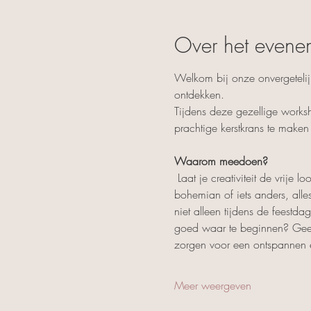
Over het evene
Welkom bij onze onvergetelij
ontdekken.
Tijdens deze gezellige works
prachtige kerstkrans te maken d
Waarom meedoen?
 Laat je creativiteit de vrije
bohemian of iets anders, all
niet alleen tijdens de feestd
goed waar te beginnen? Geen z
zorgen voor een ontspannen e
Meer weergeven