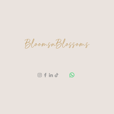
BloomsnBlossoms
Een moment voor jezelf. Een creatie om trots
op te zijn.