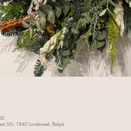
00
traat 50c 1840 Londerzeel, België