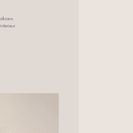
stkrans
nterieur