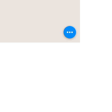
Over ons
Contact
Blog
Stationstraat 50c - Londerzeel
Op Afspraak
0477-203323
hello@bloomsnblossoms.be
© 2025 BloomsnBlossoms. Alle rechten
voorbehouden.