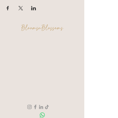
BloomsnBlossoms
FAQ
Algemene voorwaarden
Privacy & Cookies
Een moment voor jezelf. Een creatie om
trots op te zijn.
Verzending & Retour