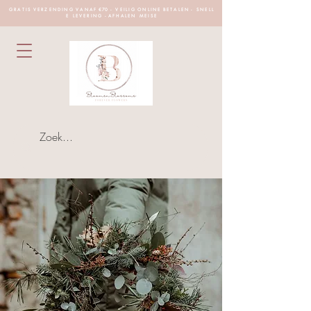
G R A T I S V E R Z E N D I N G V A N A F €70 - V E I L I G O N L I N E B E T A L E N - S N E L L
E L E V E R I N G - A F H A L E N M E I S E