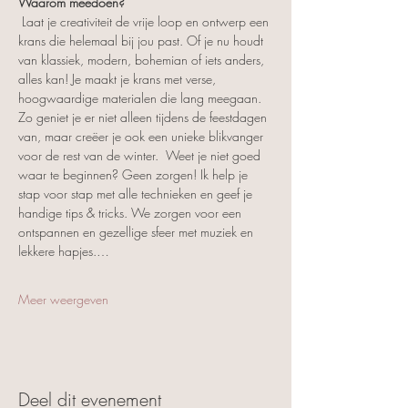
Waarom meedoen?
 Laat je creativiteit de vrije loop en ontwerp een 
krans die helemaal bij jou past. Of je nu houdt 
van klassiek, modern, bohemian of iets anders, 
alles kan! Je maakt je krans met verse, 
hoogwaardige materialen die lang meegaan. 
Zo geniet je er niet alleen tijdens de feestdagen 
van, maar creëer je ook een unieke blikvanger 
voor de rest van de winter.  Weet je niet goed 
waar te beginnen? Geen zorgen! Ik help je 
stap voor stap met alle technieken en geef je 
handige tips & tricks. We zorgen voor een 
ontspannen en gezellige sfeer met muziek en 
lekkere hapjes.…
Meer weergeven
Deel dit evenement