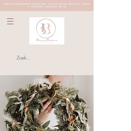
G R A T I S V E R Z E N D I N G V A N A F €70 - V E I L I G O N L I N E B E T A L E N - S N E L L
E L E V E R I N G - A F H A L E N M E I S E