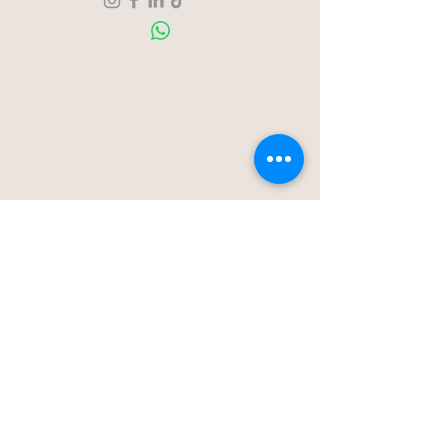
Over ons
Contact
Blog
Stationstraat 50c - Londerzeel
Op Afspraak
0477-203323
hello@bloomsnblossoms.be
© 2025 BloomsnBlossoms. Alle rechten
voorbehouden.