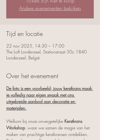
Tickets zijn niet te koop
Andere evenementen bekijken
Tijd en locatie
22 nov 2025, 14:30 – 17:00
The Loft Londerzeel, Stationstraat 50c 1840
Londerzeel, België
Over het evenement
De foto is een voorbeeld; jouw kerstkrans maak 
je volledig naar eigen smaak met ons 
uitgebreide aanbod aan decoratie en 
materialen.
Welkom bij onze onvergetelijke 
Kerstkrans 
Workshop
, waar we samen de magie van het 
maken van prachtige kerstkransen ontdekken.