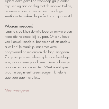
Tijdens deze gezellige workshop ga je onder 
mijn leiding aan de slag met de mooiste takken, 
bloemen en decoraties om een prachtige 
kerstkrans te maken die perfect past bij jouw stijl.
Waarom meedoen?
 Laat je creativiteit de vrije loop en ontwerp een 
krans die helemaal bij jou past. Of je nu houdt 
van klassiek, modern, bohemian of iets anders, 
alles kan! Je maakt je krans met verse, 
hoogwaardige materialen die lang meegaan. 
Zo geniet je er niet alleen tijdens de feestdagen 
van, maar creëer je ook een unieke blikvanger 
voor de rest van de winter.  Weet je niet goed 
waar te beginnen? Geen zorgen! Ik help je 
stap voor stap met alle…
Meer weergeven