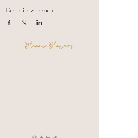
Deel dit evenement
BloomsnBlossoms
FAQ
Algemene voorwaarden
Privacy & Cookies
Een moment voor jezelf. Een creatie om
trots op te zijn.
Verzending & Retour