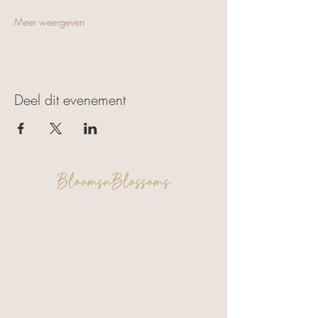
Meer weergeven
Deel dit evenement
BloomsnBlossoms
FAQ
Algemene voorwaarden
Privacy & Cookies
Een moment voor jezelf. Een creatie om