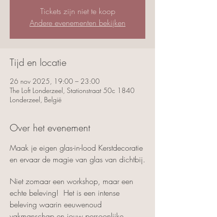
Tickets zijn niet te koop
Andere evenementen bekijken
Tijd en locatie
26 nov 2025, 19:00 – 23:00
The Loft Londerzeel, Stationstraat 50c 1840
Londerzeel, België
Over het evenement
Maak je eigen glas-in-lood Kerstdecoratie 
en ervaar de magie van glas van dichtbij.
Niet zomaar een workshop, maar een 
echte beleving!  Het is een intense 
beleving waarin eeuwenoud 
vakmanschap en jouw persoonlijke 