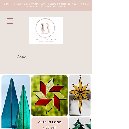
G R A T I S V E R Z E N D I N G V A N A F €70 - V E I L I G O N L I N E B E T A L E N - S N E L L
E L E V E R I N G - A F H A L E N M E I S E