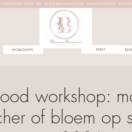
S V E R Z E N D I N G V A N A F €70 - V E I L I G O N L I N E B E T A L E N - S N E L L E L E V E R I N G - A F H A L E
KERST
WORKSHOPS
BED
-lood workshop: 
her of bloem op s