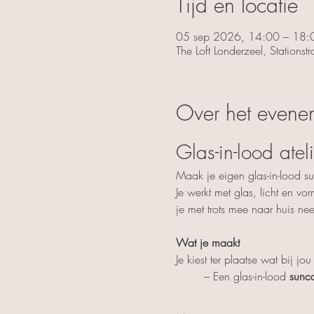
Tijd en locatie
05 sep 2026, 14:00 – 18:
The Loft Londerzeel, Stations
Over het evene
Glas-in-lood ate
Maak je eigen glas-in-lood s
Je werkt met glas, licht en vo
je met trots mee naar huis ne
Wat je maakt
Je kiest ter plaatse wat bij jou
	– Een glas-in-lood 
sunca