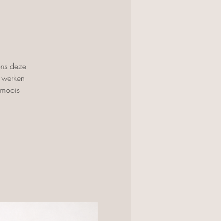
ens deze
n werken
 moois