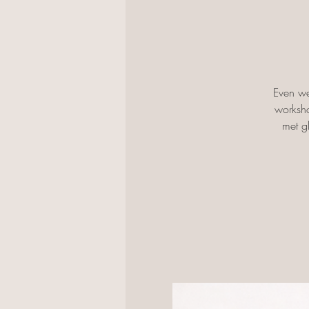
Even we
worksho
met g