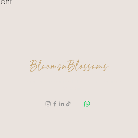
ent
BloomsnBlossoms
Een moment voor jezelf. Een creatie om trots
op te zijn.