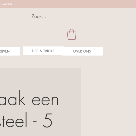
 N M E I S E
TIPS & TRICKS
RIJVEN
OVER ONS
maak een
teel - 5