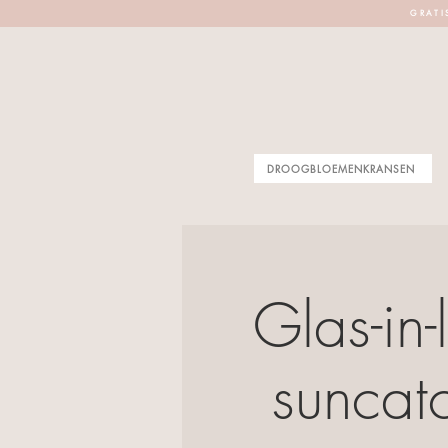
G R A T I 
DROOGBLOEMENKRANSEN
Glas-in
suncatc