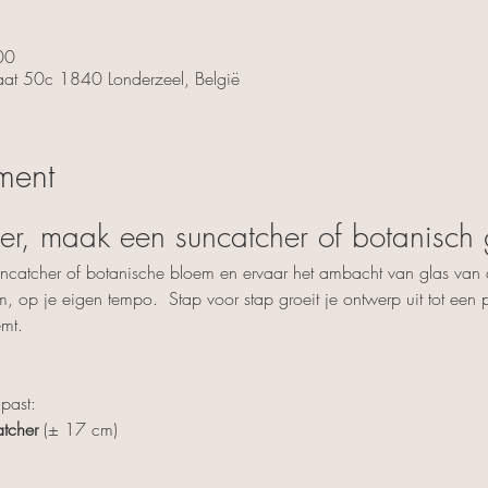
00
traat 50c 1840 Londerzeel, België
ment
lier, maak een suncatcher of botanisch
uncatcher of botanische bloem en ervaar het ambacht van glas van d
rm, op je eigen tempo.  Stap voor stap groeit je ontwerp uit tot een p
emt.
 past:
tcher
 (± 17 cm)