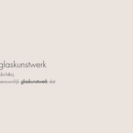
 glaskunstwerk
ichtbij.
ersoonlijk 
glaskunstwerk
 dat 