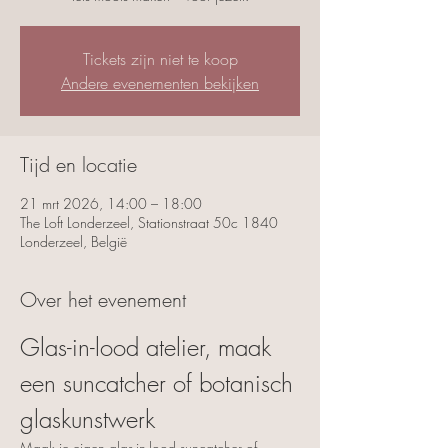
Tickets zijn niet te koop
Andere evenementen bekijken
Tijd en locatie
21 mrt 2026, 14:00 – 18:00
The Loft Londerzeel, Stationstraat 50c 1840
Londerzeel, België
Over het evenement
Glas-in-lood atelier, maak 
een suncatcher of botanisch 
glaskunstwerk
Maak je eigen glas-in-lood suncatcher of 