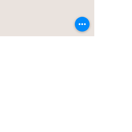
Blog
Stationstraat 50c - Londerzeel
Op Afspraak
0477-203323
hello@bloomsnblossoms.be
© 2025 BloomsnBlossoms. Alle rechten
voorbehouden.