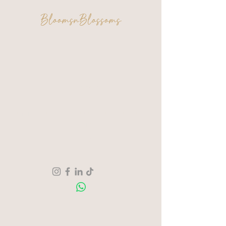
BloomsnBlossoms
FAQ
Algemene voorwaarden
Privacy & Cookies
Een moment voor jezelf. Een creatie om
trots op te zijn.
Verzending & Retour
Over ons
Contact