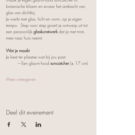
botanische bloem en ervaar het ambacht van 
glas van dichtbij.
Je werkt met glas, licht en vorm, op je eigen 
tempo.  Stap voor stap groeit je ontwerp uit tot 
een persoonlijk 
glaskunstwerk
 dat je met trots 
mee naar huis neemt.
Wat je maakt
Je kiest ter plaatse wat bij jou past:
	– Een glas-in-lood 
suncatcher
 (± 17 cm)
Meer weergeven
Deel dit evenement