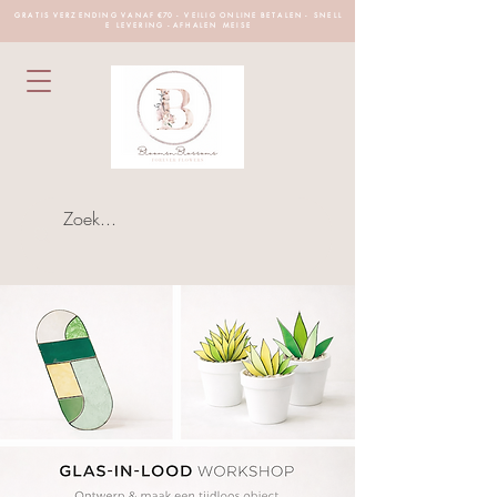
G R A T I S V E R Z E N D I N G V A N A F €70 - V E I L I G O N L I N E B E T A L E N - S N E L L
E L E V E R I N G - A F H A L E N M E I S E