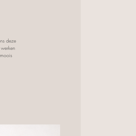
ens deze
n werken
 moois