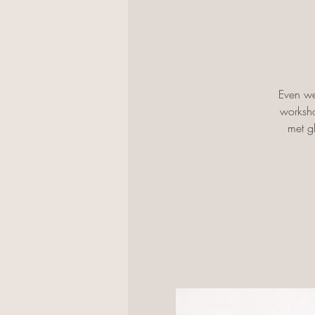
Even we
worksho
met g