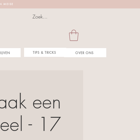
 N M E I S E
TIPS & TRICKS
RIJVEN
OVER ONS
maak een
eel - 17