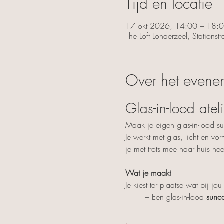
Tijd en locatie
17 okt 2026, 14:00 – 18:
The Loft Londerzeel, Stations
Over het evene
Glas-in-lood ate
Maak je eigen glas-in-lood s
Je werkt met glas, licht en vo
je met trots mee naar huis ne
Wat je maakt
Je kiest ter plaatse wat bij jou
	– Een glas-in-lood 
sunca