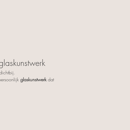
 glaskunstwerk
ichtbij.
ersoonlijk 
glaskunstwerk
 dat 