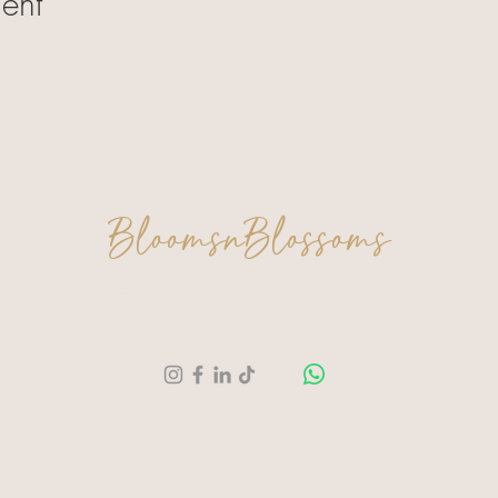
ent
BloomsnBlossoms
Een moment voor jezelf. Een creatie om trots
op te zijn.