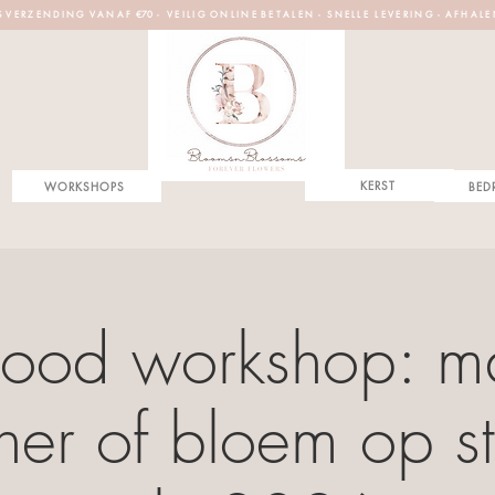
S V E R Z E N D I N G V A N A F €70 - V E I L I G O N L I N E B E T A L E N - S N E L L E L E V E R I N G - A F H A L E
KERST
WORKSHOPS
BED
-lood workshop: 
her of bloem op st