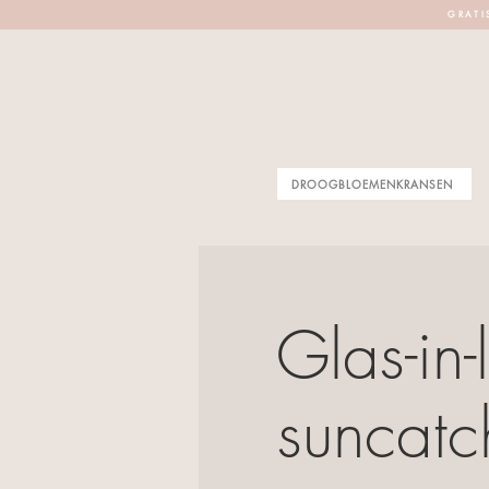
G R A T I 
DROOGBLOEMENKRANSEN
Glas-in
suncatc