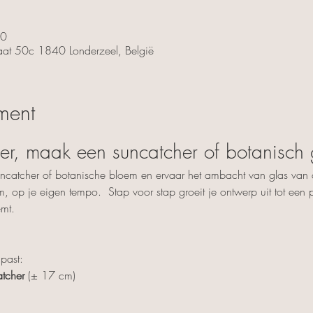
00
traat 50c 1840 Londerzeel, België
ment
lier, maak een suncatcher of botanisch
uncatcher of botanische bloem en ervaar het ambacht van glas van d
rm, op je eigen tempo.  Stap voor stap groeit je ontwerp uit tot een p
emt.
 past:
tcher
 (± 17 cm)