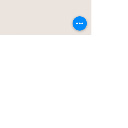
Blog
Stationstraat 50c - Londerzeel
Op Afspraak
0477-203323
hello@bloomsnblossoms.be
© 2025 BloomsnBlossoms. Alle rechten
voorbehouden.