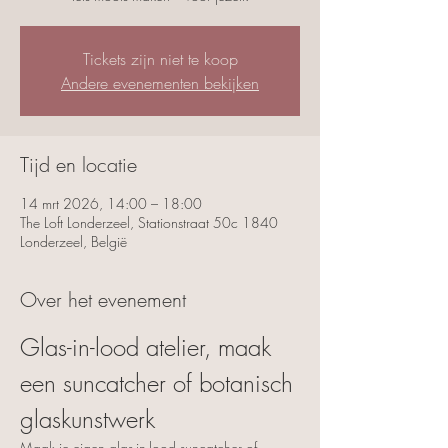
Tickets zijn niet te koop
Andere evenementen bekijken
Tijd en locatie
14 mrt 2026, 14:00 – 18:00
The Loft Londerzeel, Stationstraat 50c 1840
Londerzeel, België
Over het evenement
Glas-in-lood atelier, maak 
een suncatcher of botanisch 
glaskunstwerk
Maak je eigen glas-in-lood suncatcher of 