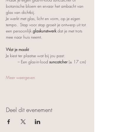
botanische bloem en ervaar het ambacht van 
glas van dichtbij.
Je werkt met glas, licht en vorm, op je eigen 
tempo.  Stap voor stap groeit je ontwerp uit tot 
een persoonlijk 
glaskunstwerk
 dat je met trots 
mee naar huis neemt.
Wat je maakt
Je kiest ter plaatse wat bij jou past:
	– Een glas-in-lood 
suncatcher
 (± 17 cm)
Meer weergeven
Deel dit evenement