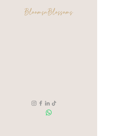
BloomsnBlossoms
FAQ
Algemene voorwaarden
Privacy & Cookies
Een moment voor jezelf. Een creatie om
trots op te zijn.
Verzending & Retour
Over ons
Contact