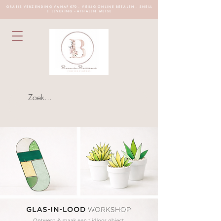
G R A T I S V E R Z E N D I N G V A N A F €70 - V E I L I G O N L I N E B E T A L E N - S N E L L
E L E V E R I N G - A F H A L E N M E I S E