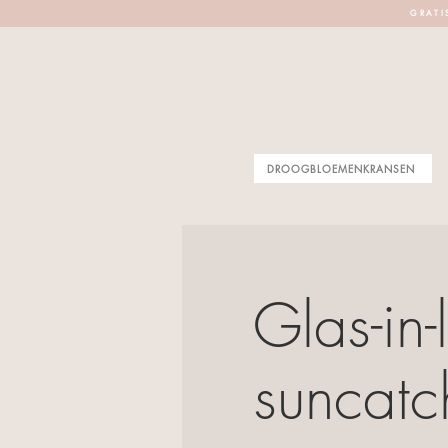
G R A T I 
DROOGBLOEMENKRANSEN
Glas-in
suncatc