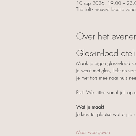
10 sep 2026, 19:00 – 23:
The Loft - nieuwe locatie van
Over het evene
Glas-in-lood ate
Maak je eigen glas-in-lood s
Je werkt met glas, licht en vo
je met trots mee naar huis ne
Psst! We zitten vanaf juli op
Wat je maakt
Je kiest ter plaatse wat bij jou
Meer weergeven