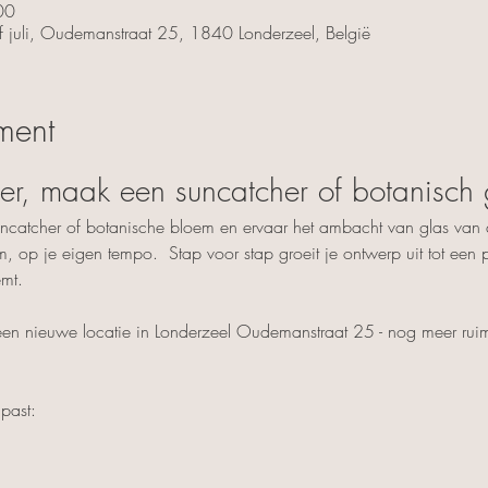
00
af juli, Oudemanstraat 25, 1840 Londerzeel, België
ment
lier, maak een suncatcher of botanisch
uncatcher of botanische bloem en ervaar het ambacht van glas van d
rm, op je eigen tempo.  Stap voor stap groeit je ontwerp uit tot een p
emt.
 een nieuwe locatie in Londerzeel Oudemanstraat 25 - nog meer ruimte
 past: