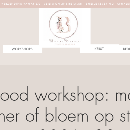
S V E R Z E N D I N G V A N A F €70 - V E I L I G O N L I N E B E T A L E N - S N E L L E L E V E R I N G - A F H A L E
KERST
WORKSHOPS
BED
-lood workshop: 
her of bloem op st