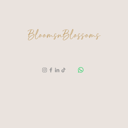
BloomsnBlossoms
Een moment voor jezelf. Een creatie om trots
op te zijn.