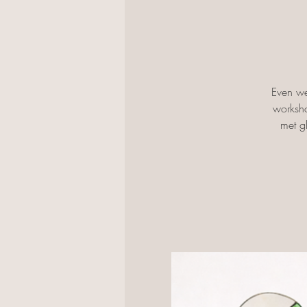
Even we
worksho
met g