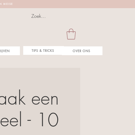
 N M E I S E
TIPS & TRICKS
RIJVEN
OVER ONS
maak een
eel - 10