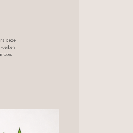
ens deze
n werken
 moois