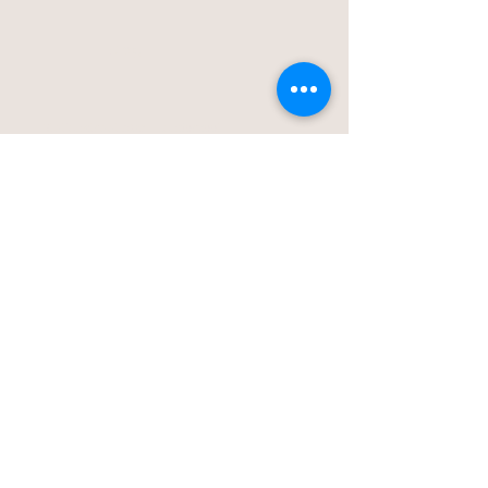
Blog
Stationstraat 50c - Londerzeel
Op Afspraak
0477-203323
hello@bloomsnblossoms.be
© 2025 BloomsnBlossoms. Alle rechten
voorbehouden.