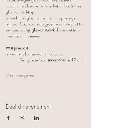
botanische bloem en ervaar het ambacht van 
glas van dichtbij.
Je werkt met glas, licht en vorm, op je eigen 
tempo.  Stap voor stap groeit je ontwerp uit tot 
een persoonlijk 
glaskunstwerk
 dat je met trots 
mee naar huis neemt.
Wat je maakt
Je kiest ter plaatse wat bij jou past:
	– Een glas-in-lood 
suncatcher
 (± 17 cm)
Meer weergeven
Deel dit evenement