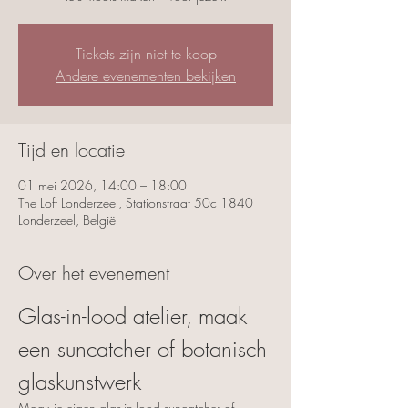
Tickets zijn niet te koop
Andere evenementen bekijken
Tijd en locatie
01 mei 2026, 14:00 – 18:00
The Loft Londerzeel, Stationstraat 50c 1840
Londerzeel, België
Over het evenement
Glas-in-lood atelier, maak 
een suncatcher of botanisch 
glaskunstwerk
Maak je eigen glas-in-lood suncatcher of 