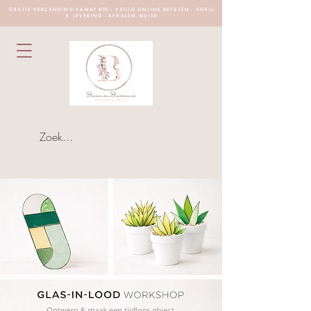
G R A T I S V E R Z E N D I N G V A N A F €70 - V E I L I G O N L I N E B E T A L E N - S N E L L
E L E V E R I N G - A F H A L E N M E I S E