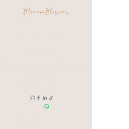
BloomsnBlossoms
FAQ
Algemene voorwaarden
Privacy & Cookies
Een moment voor jezelf. Een creatie om
trots op te zijn.
Verzending & Retour
Over ons
Contact