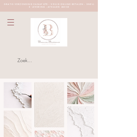
G R A T I S V E R Z E N D I N G V A N A F €70 - V E I L I G O N L I N E B E T A L E N - S N E L L
E L E V E R I N G - A F H A L E N M E I S E