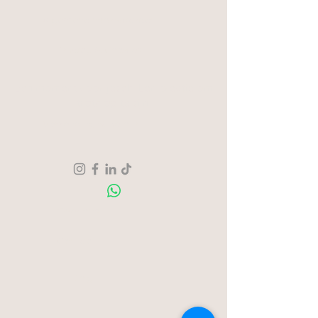
Algemene voorwaarden
Privacy & Cookies
Een moment voor jezelf. Een creatie om
trots op te zijn.
Verzending & Retour
Over ons
Contact
Blog